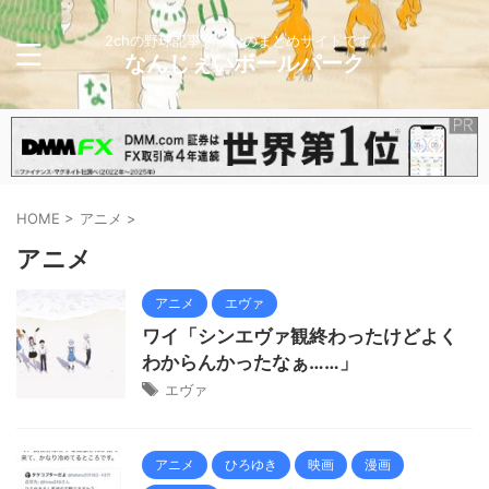
2chの野球記事メインのまとめサイトです。
なんじぇいボールパーク
HOME
>
アニメ
>
アニメ
アニメ
エヴァ
ワイ「シンエヴァ観終わったけどよく
わからんかったなぁ……」
エヴァ
アニメ
ひろゆき
映画
漫画