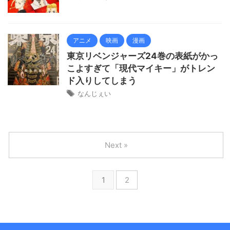
アニメ
映画
漫画
東京リベンジャーズ24巻の表紙がかっ
こよすぎて「現代マイキー」がトレン
ド入りしてしまう
なんじぇい
Next »
1
2