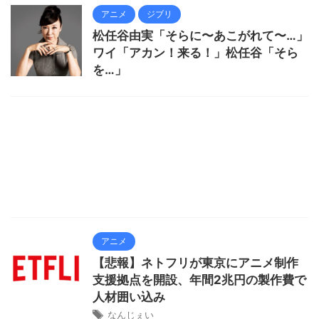
アニメ
ジブリ
松任谷由実「そらに〜あこがれて〜…」
ワイ「アカン！来る！」松任谷「そら
を…」
アニメ
【悲報】ネトフリが東京にアニメ制作
支援拠点を開設、年間2兆円の製作費で
人材囲い込み
なんじぇい