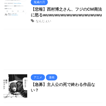
鬼滅の刃
【悲報】西村博之さん、フジのCM商法
に怒るwuwuwuwuwuwuwuwuwuwu
なんじぇい
アニメ
漫画
【急募】主人公の死で終わる作品な
い？