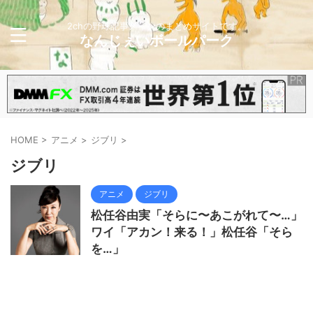
2chの野球記事メインのまとめサイトです。
なんじぇいボールパーク
HOME
>
アニメ
>
ジブリ
>
ジブリ
アニメ
ジブリ
松任谷由実「そらに〜あこがれて〜…」
ワイ「アカン！来る！」松任谷「そら
を…」