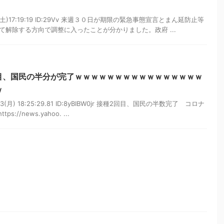
5(土)17:19:19 ID:29Vv 来週３０日が期限の緊急事態宣言とまん延防止等
解除する方向で調整に入ったことが分かりました。政府 ...
目、国民の半分が完了ｗｗｗｗｗｗｗｗｗｗｗｗｗｗｗｗ
ｗ
13(月) 18:25:29.81 ID:8yBIBW0jr 接種2回目、国民の半数完了 コロナ
//news.yahoo. ...