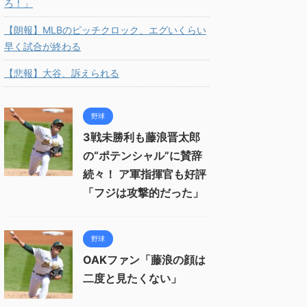
ろ！」
【朗報】MLBのピッチクロック、エグいくらい
早く試合が終わる
【悲報】大谷、訴えられる
野球
3戦未勝利も藤浪晋太郎
の“ポテンシャル”に賛辞
続々！ ア軍指揮官も好評
「フジは攻撃的だった」
野球
OAKファン「藤浪の顔は
二度と見たくない」