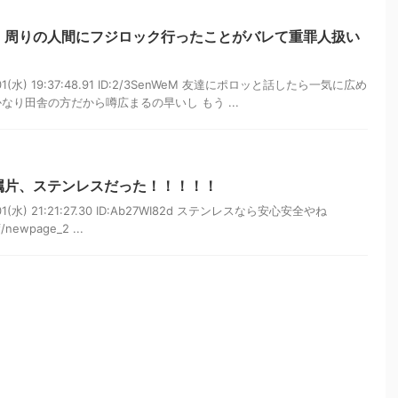
、周りの人間にフジロック行ったことがバレて重罪人扱い
01(水) 19:37:48.91 ID:2/3SenWeM 友達にポロッと話したら一気に広め
なり田舎の方だから噂広まるの早いし もう ...
属片、ステンレスだった！！！！！
01(水) 21:21:27.30 ID:Ab27WI82d ステンレスなら安心安全やね
f/newpage_2 ...