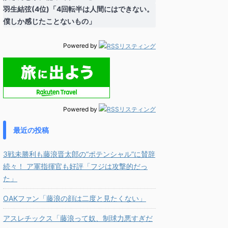
羽生結弦(4位)「4回転半は人間にはできない。
僕しか感じたことないもの」
Powered by
Powered by
最近の投稿
3戦未勝利も藤浪晋太郎の“ポテンシャル”に賛辞
続々！ ア軍指揮官も好評「フジは攻撃的だっ
た」
OAKファン「藤浪の顔は二度と見たくない」
アスレチックス「藤浪って奴、制球力悪すぎだ