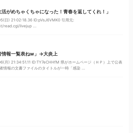
生活がめちゃくちゃになった！青春を返してくれ！」
(日) 21:02:18.36 ID:pVsJ6VMK0 引用元:
/read.cgi/livejup ...
者情報一覧表ねw」→大炎上
06(月) 21:34:51.11 ID:TY7eCHHfM 県がホームページ（ＨＰ）上で公表
情報の文書ファイルのタイトルが一時「感染 ...