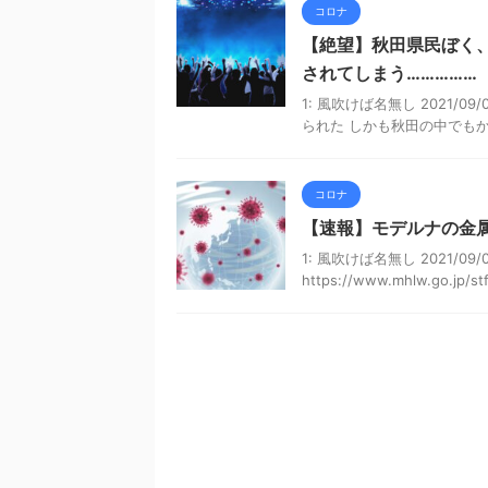
コロナ
【絶望】秋田県民ぼく
されてしまう……………
1: 風吹けば名無し 2021/09/
られた しかも秋田の中でもか
コロナ
【速報】モデルナの金
1: 風吹けば名無し 2021/09/
https://www.mhlw.go.jp/st