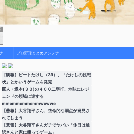
ナ
プロ野球まとめアンテナ
［朗報］ビートたけし（39）、「たけしの挑戦
状」とかいうゲームを発売
巨人・坂本(３３)の４００二塁打、地味にレジ
ェンドの領域に達する
mmemmemmemmwewwe
【悲報】大谷翔平さん、致命的な弱点が発見さ
れてしまう
【悲報】大谷翔平さんガチでヤバい「休日は通
訳さんと家に籠ってゲーム」