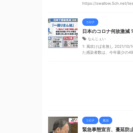
https://swallow.5ch.net/test
コロナ
日本のコロナ何故激減？
なんじぇい
1: 風吹けば名無し 2021/10/1
た感染者数は、今年最少の49
コロナ
政治
緊急事態宣言、蔓延防