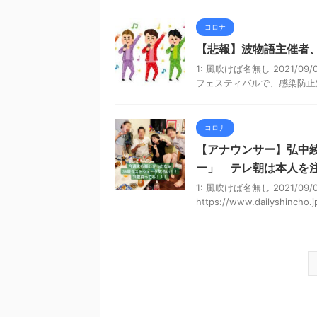
コロナ
【悲報】波物語主催者、
1: 風吹けば名無し 2021/09/
フェスティバルで、感染防止対
コロナ
【アナウンサー】弘中綾
ー」 テレ朝は本人を
1: 風吹けば名無し 2021/09/01(
https://www.dailyshincho.jp