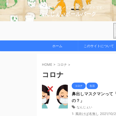
2chの野球記事メインのまとめサイトです。
なんじぇいボールパーク
ホーム
このサイトについて
HOME
>
コロナ
>
コロナ
コロナ
生活
鼻出しマスクマンって
の？」
なんじぇい
1: 風吹けば名無し 2021/10/24(