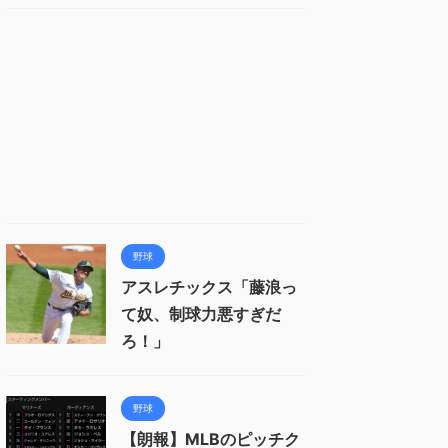
野球
アスレチックス「藤浪っ
て奴、制球力悪すぎだ
ろ！」
野球
【朗報】MLBのピッチク