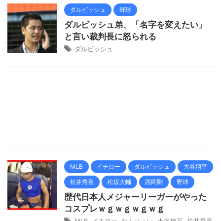
ダルビッシュ
野球
ダルビッシュ弟、「名字を変えたい」
と言い裁判長に怒られる
ダルビッシュ
MLB
イチロー
ダルビッシュ
大谷翔平
松井秀喜
松坂大輔
西岡剛
野球
歴代日本人メジャーリーガーがやった
コスプレｗｇｗｇｗｇｗｇ
MLB
,
イチロー
,
なんじぇい
,
大谷翔平
,
松井秀喜