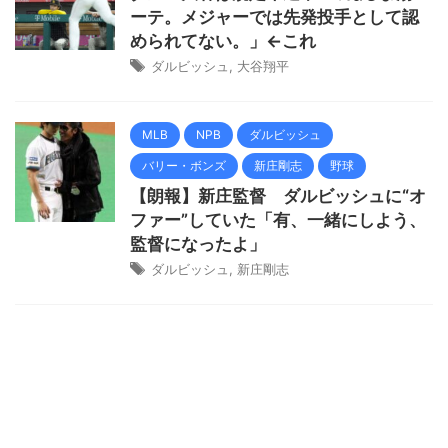
ーテ。メジャーでは先発投手として認
められてない。」←これ
ダルビッシュ
,
大谷翔平
MLB
NPB
ダルビッシュ
バリー・ボンズ
新庄剛志
野球
【朗報】新庄監督 ダルビッシュに“オ
ファー”していた「有、一緒にしよう、
監督になったよ」
ダルビッシュ
,
新庄剛志