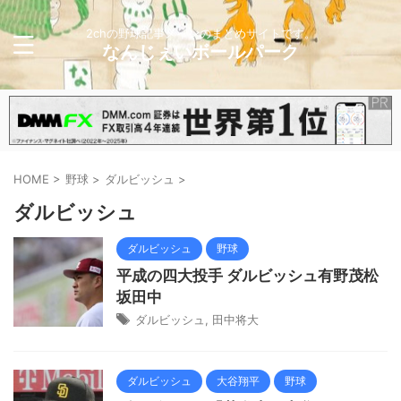
2chの野球記事メインのまとめサイトです。
なんじぇいボールパーク
HOME
>
野球
>
ダルビッシュ
>
ダルビッシュ
ダルビッシュ
野球
平成の四大投手 ダルビッシュ有野茂松
坂田中
ダルビッシュ
,
田中将大
ダルビッシュ
大谷翔平
野球