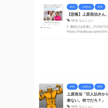
MLB
上原浩治
野球
【悲報】上原浩治さん
MLB
,
なんじぇい
1: 風吹けば名無し 21/10/11(
https://hayabusa.open2ch.ne
NPB
上原浩治
野球
上原浩治「巨人以外か
来ない。何でだろ？」
NPB
,
なんじぇい