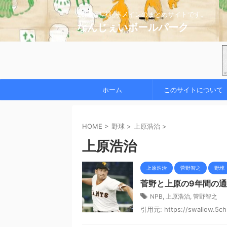
2chの野球記事メインのまとめサイトです。
なんじぇいボールパーク
ホーム
このサイトについて
HOME
>
野球
>
上原浩治
>
上原浩治
上原浩治
菅野智之
野球
菅野と上原の9年間の
NPB
,
上原浩治
,
菅野智之
引用元: https://swallow.5ch.n