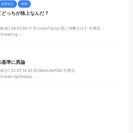
菅野智之
野球
てどっちが格上なんだ？
(水) 04:07:50.11 ID:UuFoFQrnp 同じ19番だけど 引用元:
t/read.cg ...
の基準に異論
(土) 22:01:14.43 ID:QMoLRsPSM 引用元:
/read.cgi/livejup ...