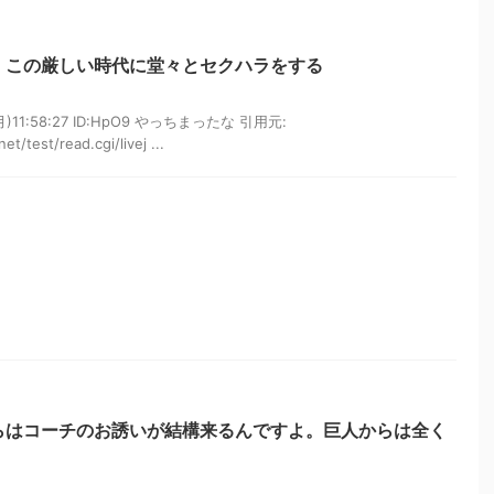
、この厳しい時代に堂々とセクハラをする
月)11:58:27 ID:HpO9 やっちまったな 引用元:
t/test/read.cgi/livej ...
らはコーチのお誘いが結構来るんですよ。巨人からは全く