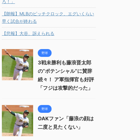
ろ！」
【朗報】MLBのピッチクロック、エグいくらい
早く試合が終わる
【悲報】大谷、訴えられる
野球
3戦未勝利も藤浪晋太郎
の“ポテンシャル”に賛辞
続々！ ア軍指揮官も好評
「フジは攻撃的だった」
野球
OAKファン「藤浪の顔は
二度と見たくない」