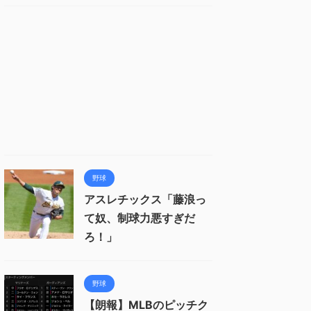
野球
アスレチックス「藤浪っ
て奴、制球力悪すぎだ
ろ！」
野球
【朗報】MLBのピッチク