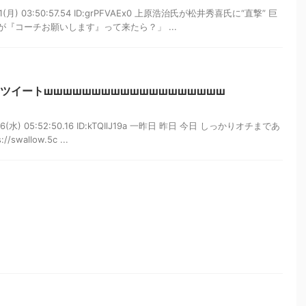
1(月) 03:50:57.54 ID:grPFVAEx0 上原浩治氏が松井秀喜氏に“直撃” 巨
『コーチお願いします』って来たら？」 ...
ツイートшшшшшшшшшшшшшшшшшшш
6(水) 05:52:50.16 ID:kTQIlJ19a 一昨日 昨日 今日 しっかりオチまであ
wallow.5c ...