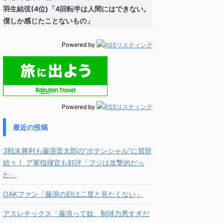
羽生結弦(4位)「4回転半は人間にはできない。
僕しか感じたことないもの」
Powered by
Powered by
最近の投稿
3戦未勝利も藤浪晋太郎の“ポテンシャル”に賛辞
続々！ ア軍指揮官も好評「フジは攻撃的だっ
た」
OAKファン「藤浪の顔は二度と見たくない」
アスレチックス「藤浪って奴、制球力悪すぎだ