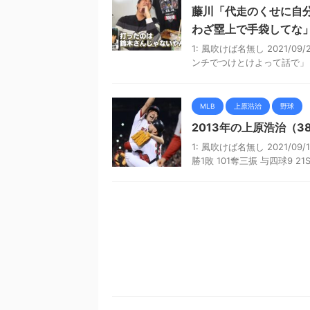
藤川「代走のくせに自
わざ塁上で手袋してな
1: 風吹けば名無し 2021/09/
ンチでつけとけよって話で」 藤
MLB
上原浩治
野球
2013年の上原浩治（3
1: 風吹けば名無し 2021/09/14
勝1敗 101奪三振 与四球9 21S 2