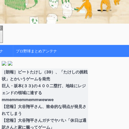
ナ
プロ野球まとめアンテナ
［朗報］ビートたけし（39）、「たけしの挑戦
状」とかいうゲームを発売
巨人・坂本(３３)の４００二塁打、地味にレジ
ェンドの領域に達する
mmemmemmemmwewwe
【悲報】大谷翔平さん、致命的な弱点が発見さ
れてしまう
【悲報】大谷翔平さんガチでヤバい「休日は通
訳さんと家に籠ってゲーム」