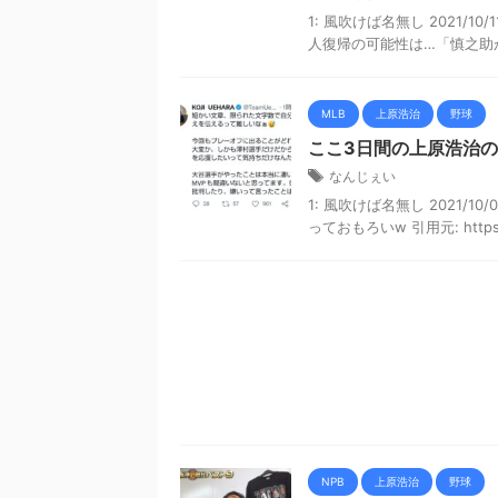
1: 風吹けば名無し 2021/10/1
人復帰の可能性は…「慎之助が
MLB
上原浩治
野球
ここ3日間の上原浩治の
なんじぇい
1: 風吹けば名無し 2021/10/0
っておもろいw 引用元: https://s
NPB
上原浩治
野球