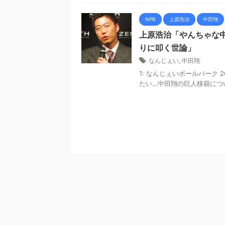
NPB
上原浩治
中田翔
上原浩治「やんちゃな
りに叩く世論」
なんじぇい
,
中田翔
1: なんじぇいボールパーク 2021
たい…中田翔の巨人移籍につい