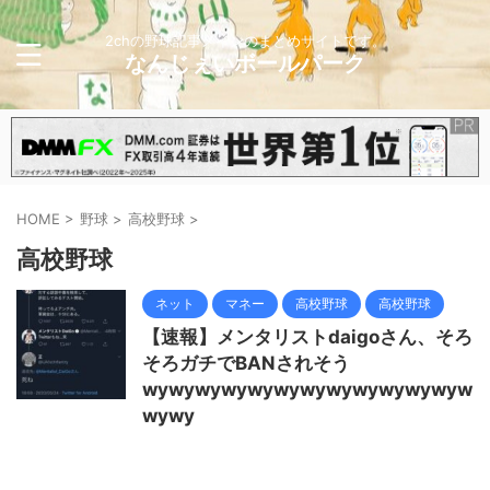
2chの野球記事メインのまとめサイトです。
なんじぇいボールパーク
HOME
>
野球
>
高校野球
>
高校野球
ネット
マネー
高校野球
高校野球
【速報】メンタリストdaigoさん、そろ
そろガチでBANされそう
wywywywywywywywywywywywyw
wywy