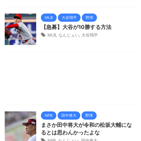
MLB
大谷翔平
野球
【急募】大谷が10勝する方法
MLB
,
なんじぇい
,
大谷翔平
NPB
田中将大
野球
まさか田中将大が令和の松坂大輔にな
るとは思わんかったよな
NPB
,
なんじぇい
,
田中将大