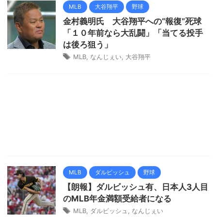
MLB
大谷翔平
野球
金村義明氏 大谷翔平への“報復”死球
「１０年前なら大乱闘」「当てる投手
は後ろ狙う」
MLB
,
なんじぇい
,
大谷翔平
MLB
ダルビッシュ
野球
【朗報】ダルビッシュ有、日本人3人目
のMLB年金満額受給者になる
MLB
,
ダルビッシュ
,
なんじぇい