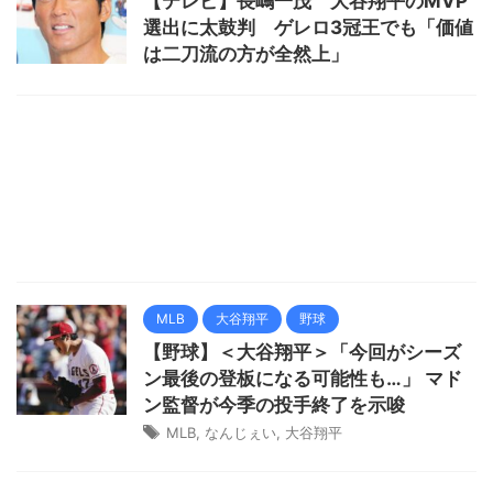
【テレビ】長嶋一茂 大谷翔平のMVP
選出に太鼓判 ゲレロ3冠王でも「価値
は二刀流の方が全然上」
MLB
大谷翔平
野球
【野球】＜大谷翔平＞「今回がシーズ
ン最後の登板になる可能性も…」 マド
ン監督が今季の投手終了を示唆
MLB
,
なんじぇい
,
大谷翔平