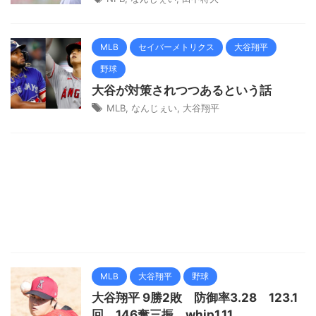
MLB
セイバーメトリクス
大谷翔平
野球
大谷が対策されつつあるという話
MLB
,
なんじぇい
,
大谷翔平
MLB
大谷翔平
野球
大谷翔平 9勝2敗 防御率3.28 123.1
回 146奪三振 whip1.11