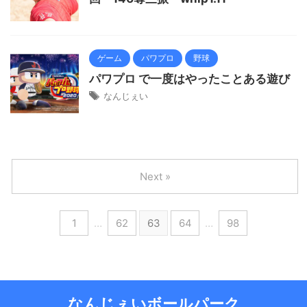
ゲーム
パワプロ
野球
パワプロ で一度はやったことある遊び
なんじぇい
Next »
1
…
62
63
64
…
98
なんじぇいボールパーク