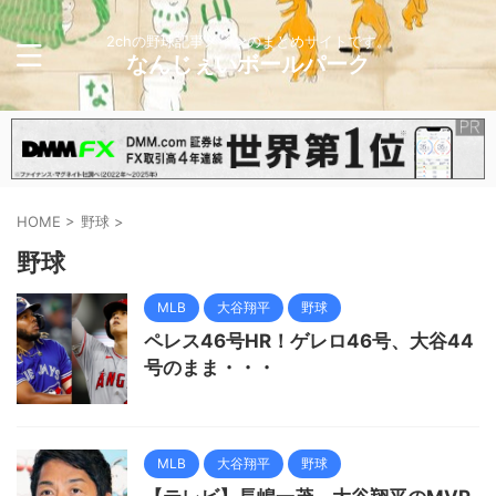
2chの野球記事メインのまとめサイトです。
なんじぇいボールパーク
HOME
>
野球
>
野球
MLB
大谷翔平
野球
ペレス46号HR！ゲレロ46号、大谷44
号のまま・・・
MLB
大谷翔平
野球