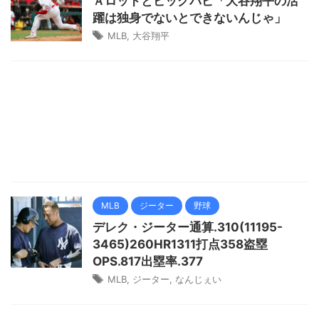
Ａロッドとビッグパピ「大谷翔平の活
躍は独身でないとできないんじゃ」
MLB
,
大谷翔平
MLB
ジーター
野球
デレク・ジーター通算.310(11195-
3465)260HR1311打点358盗塁
OPS.817出塁率.377
MLB
,
ジーター
,
なんじぇい