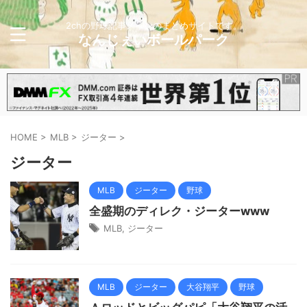
2chの野球記事メインのまとめサイトです。
なんじぇいボールパーク
HOME
>
MLB
>
ジーター
>
ジーター
MLB
ジーター
野球
全盛期のディレク・ジーターwww
MLB
,
ジーター
MLB
ジーター
大谷翔平
野球