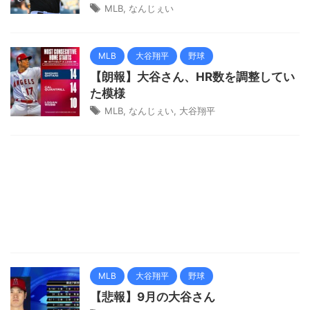
MLB
,
なんじぇい
MLB
大谷翔平
野球
【朗報】大谷さん、HR数を調整してい
た模様
MLB
,
なんじぇい
,
大谷翔平
MLB
大谷翔平
野球
【悲報】9月の大谷さん