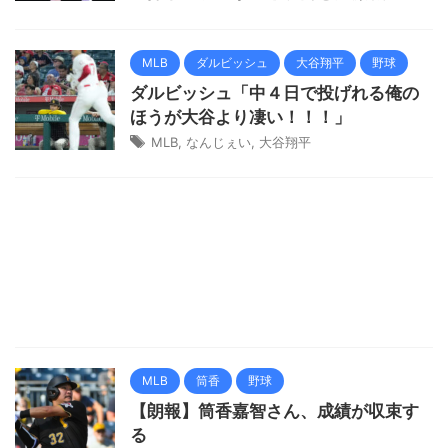
MLB
ダルビッシュ
大谷翔平
野球
ダルビッシュ「中４日で投げれる俺の
ほうが大谷より凄い！！！」
MLB
,
なんじぇい
,
大谷翔平
MLB
筒香
野球
【朗報】筒香嘉智さん、成績が収束す
る