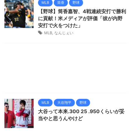
MLB
筒香
野球
【野球】筒香嘉智、4戦連続安打で勝利
に貢献！米メディアが評価「彼が内野
安打で火をつけた」
MLB
,
なんじぇい
MLB
大谷翔平
野球
大谷って本来.300 25 .950くらいが妥
当やと思うんやけど