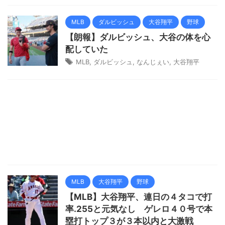
MLB
ダルビッシュ
大谷翔平
野球
【朗報】ダルビッシュ、大谷の体を心
配していた
MLB
,
ダルビッシュ
,
なんじぇい
,
大谷翔平
MLB
大谷翔平
野球
【MLB】大谷翔平、連日の４タコで打
率.255と元気なし ゲレロ４０号で本
塁打トップ３が３本以内と大激戦