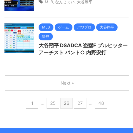
MLB
,
なんじぇい
,
大谷翔平
MLB
ゲーム
パワプロ
大谷翔平
野球
大谷翔平 DSADCA 盗塁F プルヒッター
アーチスト バント○ 内野安打
Next »
1
…
25
26
27
…
48