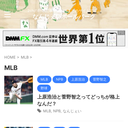
2chの野球記事メインのまとめサイトです。
なんじぇいボールパーク
HOME
>
MLB
>
MLB
MLB
NPB
上原浩治
菅野智之
野球
上原浩治と菅野智之ってどっちが格上
なんだ？
MLB
,
NPB
,
なんじぇい