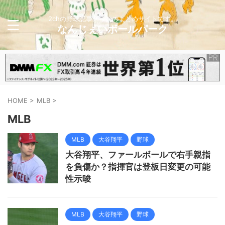
2chの野球記事メインのまとめサイトです。
なんじぇいボールパーク
HOME
>
MLB
>
MLB
MLB
大谷翔平
野球
大谷翔平、ファールボールで右手親指
を負傷か？指揮官は登板日変更の可能
性示唆
MLB
大谷翔平
野球