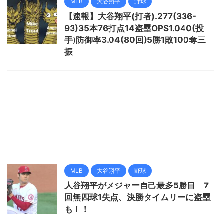
MLB
大谷翔平
野球
【速報】大谷翔平(打者).277(336-
93)35本76打点14盗塁OPS1.040(投
手)防御率3.04(80回)5勝1敗100奪三
振
MLB
大谷翔平
野球
大谷翔平がメジャー自己最多5勝目 7
回無四球1失点、決勝タイムリーに盗塁
も！！