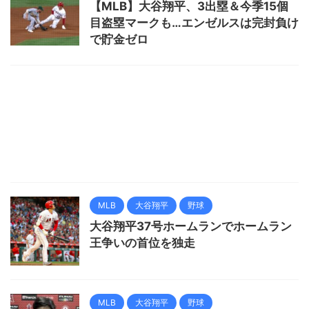
【MLB】大谷翔平、3出塁＆今季15個
目盗塁マークも…エンゼルスは完封負け
で貯金ゼロ
MLB
大谷翔平
野球
大谷翔平37号ホームランでホームラン
王争いの首位を独走
MLB
大谷翔平
野球