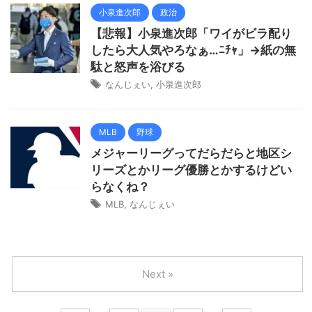
小泉進次郎
政治
【悲報】小泉進次郎「ワイがビラ配り
したら大人気やろなぁ…ﾆﾁｬ」→紙の無
駄と怒声を浴びる
なんじぇい
,
小泉進次郎
MLB
野球
メジャーリーグってだらだらと地区シ
リーズとかリーグ優勝とかするけどい
らなくね？
MLB
,
なんじぇい
Next »