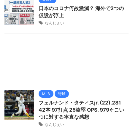
日本のコロナ何故激減？ 海外で2つの
仮設が浮上
なんじぇい
MLB
野球
フェルナンド・タティスjr. (22).281
42本 97打点 25盗塁 OPS. 979←こい
つに対する率直な感想
なんじぇい