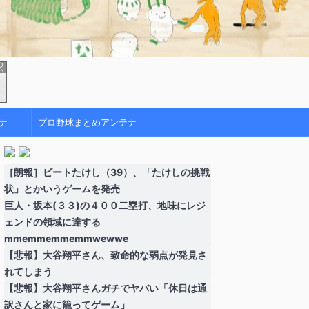
ナ
プロ野球まとめアンテナ
［朗報］ビートたけし（39）、「たけしの挑戦
状」とかいうゲームを発売
巨人・坂本(３３)の４００二塁打、地味にレジ
ェンドの領域に達する
mmemmemmemmwewwe
【悲報】大谷翔平さん、致命的な弱点が発見さ
れてしまう
【悲報】大谷翔平さんガチでヤバい「休日は通
訳さんと家に籠ってゲーム」