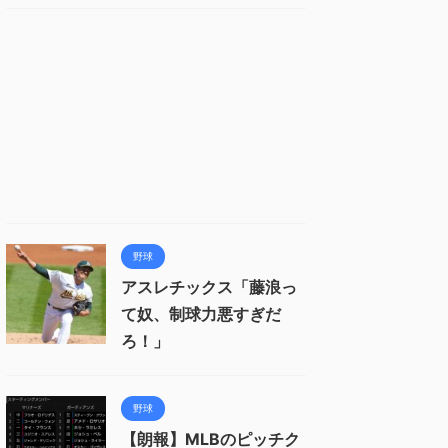
野球
アスレチックス「藤浪っ
て奴、制球力悪すぎだ
ろ！」
野球
【朗報】MLBのピッチク