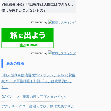
羽生結弦(4位)「4回転半は人間にはできない。
僕しか感じたことないもの」
Powered by
Powered by
最近の投稿
3戦未勝利も藤浪晋太郎の“ポテンシャル”に賛辞
続々！ ア軍指揮官も好評「フジは攻撃的だっ
た」
OAKファン「藤浪の顔は二度と見たくない」
アスレチックス「藤浪って奴、制球力悪すぎだ