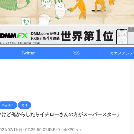
Twitter
RSS
カオスアンテ
大谷翔平
野球
いけど俺からしたらイチローさんの方がスーパースター」
7/11(日) 07:25:50.01 ID:Fz0+ehXP0 <p