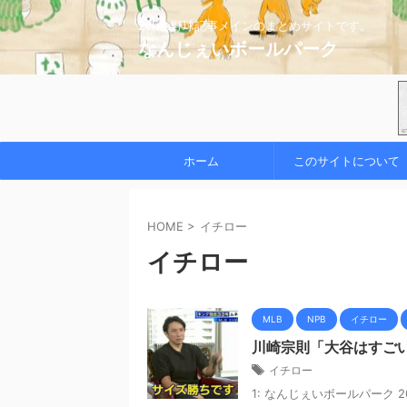
2chの野球記事メインのまとめサイトです。
なんじぇいボールパーク
ホーム
このサイトについて
HOME
>
イチロー
イチロー
MLB
NPB
イチロー
川崎宗則「大谷はすご
イチロー
1: なんじぇいボールパーク 2021/0