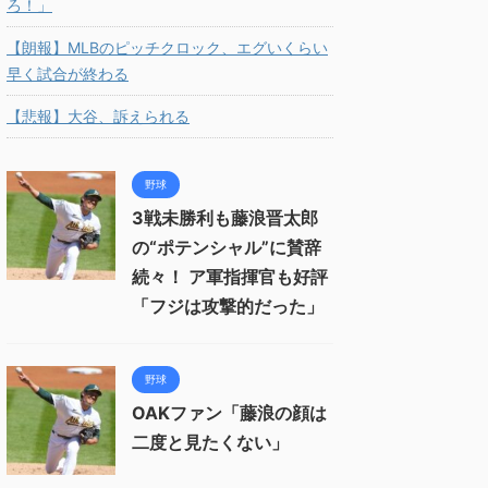
ろ！」
【朗報】MLBのピッチクロック、エグいくらい
早く試合が終わる
【悲報】大谷、訴えられる
野球
3戦未勝利も藤浪晋太郎
の“ポテンシャル”に賛辞
続々！ ア軍指揮官も好評
「フジは攻撃的だった」
野球
OAKファン「藤浪の顔は
二度と見たくない」