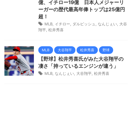
億、イチロー19億 日本人メジャーリ
ーガーの歴代最高年俸トップは25億円
超！
MLB
,
イチロー
,
ダルビッシュ
,
なんじぇい
,
大谷
翔平
,
松井秀喜
MLB
大谷翔平
松井秀喜
野球
【野球】松井秀喜氏がみた大谷翔平の
凄さ「持っているエンジンが違う」
MLB
,
なんじぇい
,
大谷翔平
,
松井秀喜