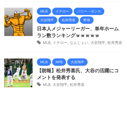
MLB
イチロー
バリー・ボンズ
大谷翔平
松井秀喜
野球
日本人メジャーリーガー、単年ホーム
ラン数ランキングｗｗｗｗｗ
MLB
,
イチロー
,
なんじぇい
,
大谷翔平
,
松井秀喜
MLB
NPB
大谷翔平
【朗報】松井秀喜氏、大谷の活躍にコ
メントを発表する
MLB
,
大谷翔平
,
松井秀喜