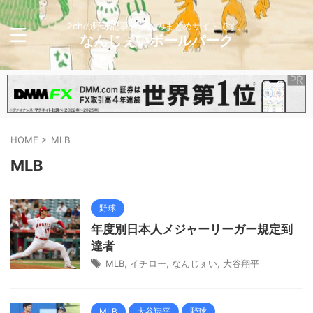
2chの野球記事メインのまとめサイトです。
なんじぇいボールパーク
HOME
>
MLB
MLB
野球
年度別日本人メジャーリーガー規定到
達者
MLB
,
イチロー
,
なんじぇい
,
大谷翔平
MLB
大谷翔平
野球