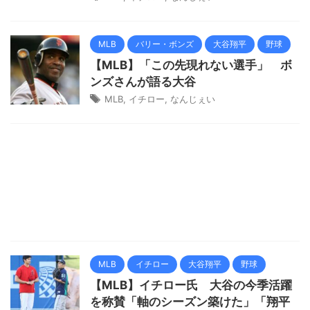
MLB
バリー・ボンズ
大谷翔平
野球
【MLB】「この先現れない選手」 ボ
ンズさんが語る大谷
MLB
,
イチロー
,
なんじぇい
MLB
イチロー
大谷翔平
野球
【MLB】イチロー氏 大谷の今季活躍
を称賛「軸のシーズン築けた」「翔平