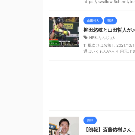
https://swallow.5ch.net/test
山田哲人
野球
柳田悠岐と山田哲人がメ
NPB
,
なんじぇい
1: 風吹けば名無し 2021/10/
通はいくもんやろ 引用元: https:/
野球
【朗報】斎藤佑樹さん