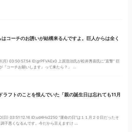
らはコーチのお誘いが結構来るんですよ。巨人からは全く
1(月) 03:50:57.54 ID:grPFVAEx0 上原浩治氏が松井秀喜氏に“直撃” 巨
『コーチお願いします』って来たら？」 ...
ドラフトのことを恨んでいた「親の誕生日は忘れても11月
10(日) 03:51:12.16 ID:ud4Hx2250 “運命の日”は１１月２０日だったそ
調子悪くなるんです。今だから言えますけ ...