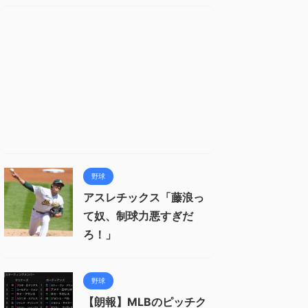
野球
アスレチックス「藤浪っ
て奴、制球力悪すぎだ
ろ！」
野球
【朗報】MLBのピッチク