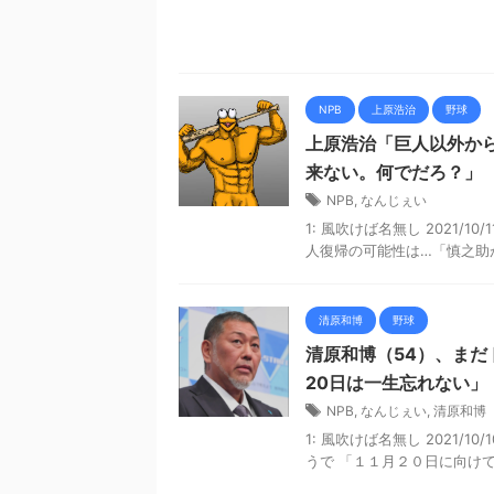
NPB
上原浩治
野球
上原浩治「巨人以外か
来ない。何でだろ？」
NPB
,
なんじぇい
1: 風吹けば名無し 2021/10/1
人復帰の可能性は…「慎之助が
清原和博
野球
清原和博（54）、まだ
20日は一生忘れない」
NPB
,
なんじぇい
,
清原和博
1: 風吹けば名無し 2021/10/
うで 「１１月２０日に向けて