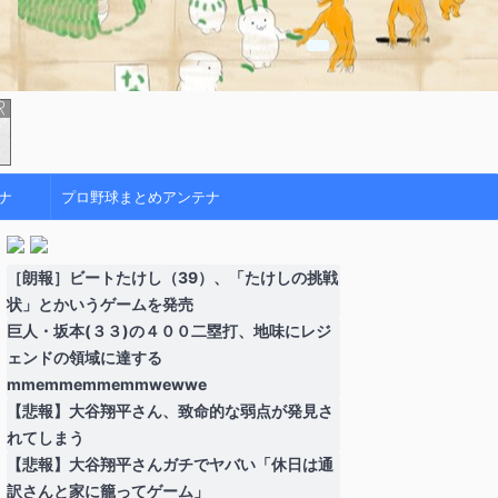
ナ
プロ野球まとめアンテナ
［朗報］ビートたけし（39）、「たけしの挑戦
状」とかいうゲームを発売
巨人・坂本(３３)の４００二塁打、地味にレジ
ェンドの領域に達する
mmemmemmemmwewwe
【悲報】大谷翔平さん、致命的な弱点が発見さ
れてしまう
【悲報】大谷翔平さんガチでヤバい「休日は通
訳さんと家に籠ってゲーム」