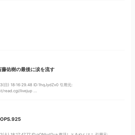
斎藤佑樹の最後に涙を流す
日) 18:16:29.48 ID:1hqJydZv0 引用元:
/read.cgi/livejup ...
OPS.925
2(土) 18:17:47.77 ID:gQNlud2ua 復活しとるやんけ！ 引用元: