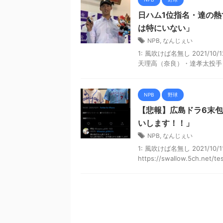
日ハム1位指名・達の熱
は特にいない」
NPB
,
なんじぇい
1: 風吹けば名無し 2021/10/
天理高（奈良）・達孝太投手（
NPB
野球
【悲報】広島ドラ6末包
いします！！」
NPB
,
なんじぇい
1: 風吹けば名無し 2021/10/11(
https://swallow.5ch.net/test