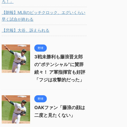
ろ！」
【朗報】MLBのピッチクロック、エグいくらい
早く試合が終わる
【悲報】大谷、訴えられる
野球
3戦未勝利も藤浪晋太郎
の“ポテンシャル”に賛辞
続々！ ア軍指揮官も好評
「フジは攻撃的だった」
野球
OAKファン「藤浪の顔は
二度と見たくない」