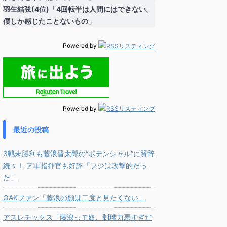
羽生結弦(4位)「4回転半は人間にはできない。
僕しか感じたことないもの」
Powered by
Powered by
最近の投稿
3戦未勝利も藤浪晋太郎の“ポテンシャル”に賛辞
続々！ ア軍指揮官も好評「フジは攻撃的だっ
た」
OAKファン「藤浪の顔は二度と見たくない」
アスレチックス「藤浪って奴、制球力悪すぎだ