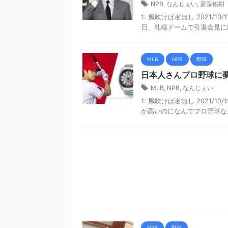
NPB
,
なんじぇい
,
斎藤佑樹
1: 風吹けば名無し 2021/10/1
日、札幌ドームで引退会見に臨
MLB
NPB
野球
日本人さんプロ野球に
MLB
,
NPB
,
なんじぇい
1: 風吹けば名無し 2021/10/
が高いのになんでプロ野球なんか見る
NPB
野球