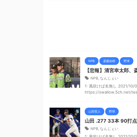
NPB
斎藤佑樹
野球
【悲報】清宮幸太郎、
NPB
,
なんじぇい
1: 風吹けば名無し 2021/10/03(
https://swallow.5ch.net/test
山田哲人
野球
山田 .277 33本 90打点
NPB
,
なんじぇい
1: 風吹けば名無し 2021/10/0