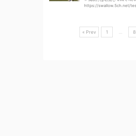
https://swallow.5ch.net/test
« Prev
1
…
8