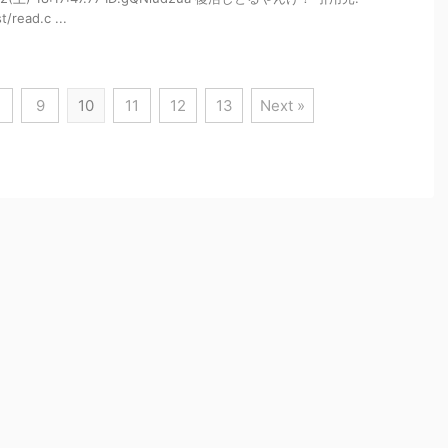
/read.c ...
9
10
11
12
13
Next »