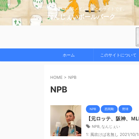
2chの野球記事メインのまとめサイトです。
なんじぇいボールパーク
ホーム
このサイトについて
HOME
>
NPB
NPB
NPB
西岡剛
野球
【元ロッテ、阪神、Ｍ
NPB
,
なんじぇい
1: 風吹けば名無し 2021/10/