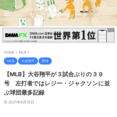
2chの野球記事メインのまとめサイトです。
なんじぇいボールパーク
HOME
>
MLB
>
MLB
大谷翔平
野球
【MLB】大谷翔平が３試合ぶりの３９
号 左打者ではレジー・ジャクソンに並
ぶ球団最多記録
2021年8月15日