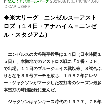
1:
なんじぇいボールパーク
2021/08/15(日) 10:18:40.40
ID:CAP_USER9
◆米大リーグ エンゼルス―アスト
ロズ（１４日・アナハイム＝エンゼ
ル・スタジアム）
エンゼルスの大谷翔平投手は１４日（日本時間１
５日）、本拠地でのアストロズ戦に「１番・ＤＨ」
で出場。１１日のブルージェイズ戦以来、３試合ぶ
りとなる３９号アーチを放ち、１９８２年にレジ
ー・ジャクソンがマークした左打者のシーズン最多
本塁打の球団記録に並んだ。
ジャクソンはヤンキース時代の１９７７、７８年