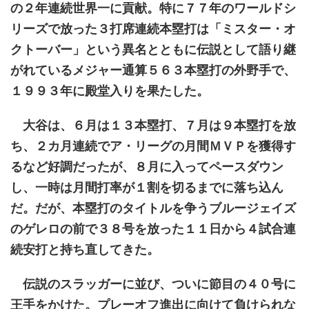
の２年連続世界一に貢献。特に７７年のワールドシ
リーズで放った３打席連続本塁打は「ミスター・オ
クトーバー」という異名とともに伝説として語り継
がれているメジャー通算５６３本塁打の外野手で、
１９９３年に殿堂入りを果たした。
大谷は、６月は１３本塁打、７月は９本塁打を放
ち、２カ月連続でア・リーグの月間ＭＶＰを獲得す
るなど好調だったが、８月に入ってペースダウン
し、一時は月間打率が１割を切るまでに落ち込ん
だ。だが、本塁打のタイトルを争うブルージェイズ
のゲレロの前で３８号を放った１１日から４試合連
続安打と持ち直してきた。
伝説のスラッガーに並び、ついに節目の４０号に
王手をかけた。プレーオフ進出に向けて負けられな