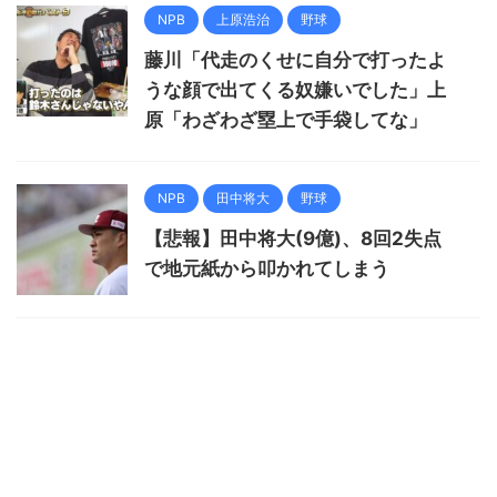
NPB
上原浩治
野球
藤川「代走のくせに自分で打ったよ
うな顔で出てくる奴嫌いでした」上
原「わざわざ塁上で手袋してな」
NPB
田中将大
野球
【悲報】田中将大(9億)、8回2失点
で地元紙から叩かれてしまう