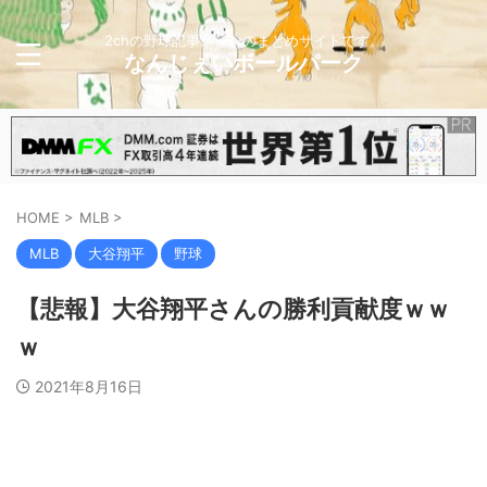
2chの野球記事メインのまとめサイトです。
なんじぇいボールパーク
HOME
>
MLB
>
MLB
大谷翔平
野球
【悲報】大谷翔平さんの勝利貢献度ｗｗ
ｗ
2021年8月16日