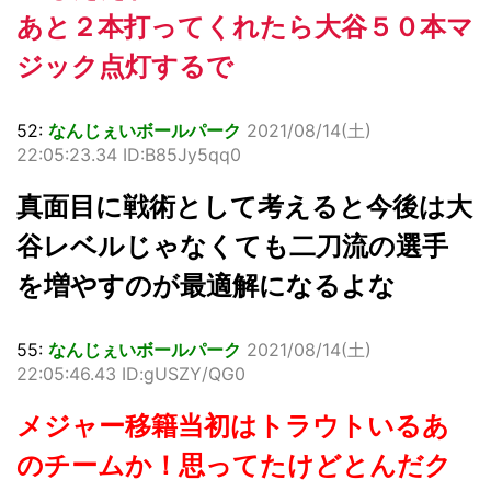
あと２本打ってくれたら大谷５０本マ
ジック点灯するで
52:
なんじぇいボールパーク
2021/08/14(土)
22:05:23.34 ID:B85Jy5qq0
真面目に戦術として考えると今後は大
谷レベルじゃなくても二刀流の選手
を増やすのが最適解になるよな
55:
なんじぇいボールパーク
2021/08/14(土)
22:05:46.43 ID:gUSZY/QG0
メジャー移籍当初はトラウトいるあ
のチームか！思ってたけどとんだク