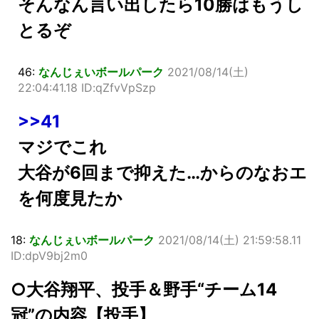
そんなん言い出したら10勝はもうし
とるぞ
46:
なんじぇいボールパーク
2021/08/14(土)
22:04:41.18 ID:qZfvVpSzp
>>41
マジでこれ
大谷が6回まで抑えた…からのなおエ
を何度見たか
18:
なんじぇいボールパーク
2021/08/14(土) 21:59:58.11
ID:dpV9bj2m0
○大谷翔平、投手＆野手“チーム14
冠”の内容【投手】