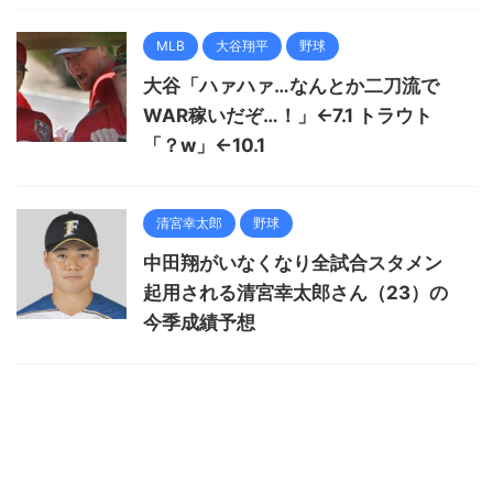
MLB
大谷翔平
野球
大谷「ハァハァ…なんとか二刀流で
WAR稼いだぞ…！」←7.1 トラウト
「？w」←10.1
清宮幸太郎
野球
中田翔がいなくなり全試合スタメン
起用される清宮幸太郎さん（23）の
今季成績予想