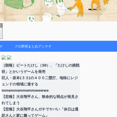
ナ
プロ野球まとめアンテナ
［朗報］ビートたけし（39）、「たけしの挑戦
状」とかいうゲームを発売
巨人・坂本(３３)の４００二塁打、地味にレジ
ェンドの領域に達する
mmemmemmemmwewwe
【悲報】大谷翔平さん、致命的な弱点が発見さ
れてしまう
【悲報】大谷翔平さんガチでヤバい「休日は通
訳さんと家に籠ってゲーム」