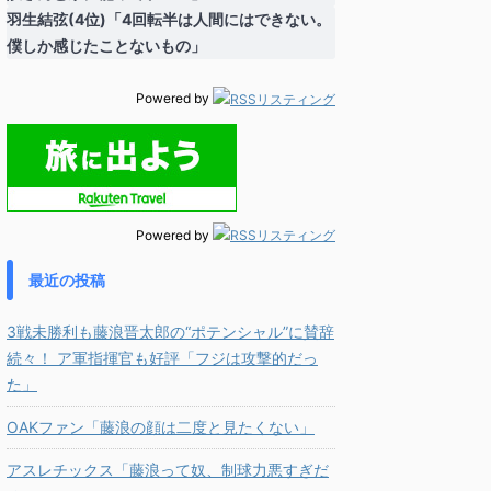
羽生結弦(4位)「4回転半は人間にはできない。
僕しか感じたことないもの」
Powered by
Powered by
最近の投稿
3戦未勝利も藤浪晋太郎の“ポテンシャル”に賛辞
続々！ ア軍指揮官も好評「フジは攻撃的だっ
た」
OAKファン「藤浪の顔は二度と見たくない」
アスレチックス「藤浪って奴、制球力悪すぎだ