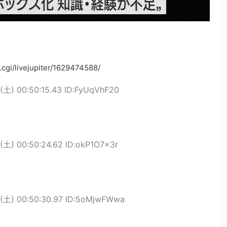
cgi/livejupiter/1629474588/
(土) 00:50:15.43 ID:FyUqVhF20
(土) 00:50:24.62 ID:okP1O7x3r
1(土) 00:50:30.97 ID:5oMjwFWwa