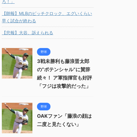
ろ！」
【朗報】MLBのピッチクロック、エグいくらい
早く試合が終わる
【悲報】大谷、訴えられる
野球
3戦未勝利も藤浪晋太郎
の“ポテンシャル”に賛辞
続々！ ア軍指揮官も好評
「フジは攻撃的だった」
野球
OAKファン「藤浪の顔は
二度と見たくない」