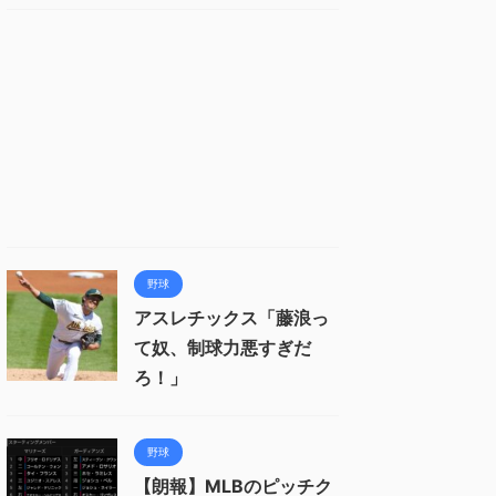
野球
アスレチックス「藤浪っ
て奴、制球力悪すぎだ
ろ！」
野球
【朗報】MLBのピッチク