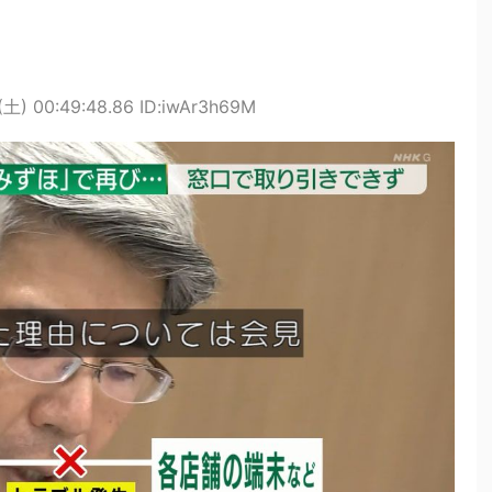
(土) 00:49:48.86 ID:iwAr3h69M