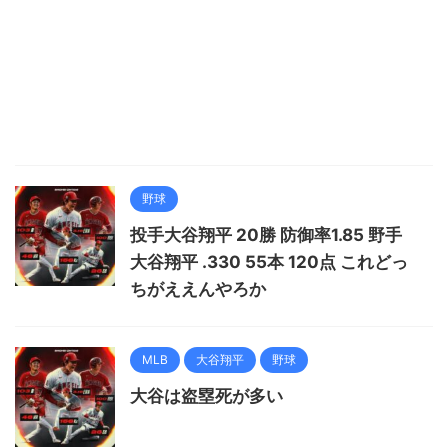
野球
投手大谷翔平 20勝 防御率1.85 野手
大谷翔平 .330 55本 120点 これどっ
ちがええんやろか
MLB
大谷翔平
野球
大谷は盗塁死が多い