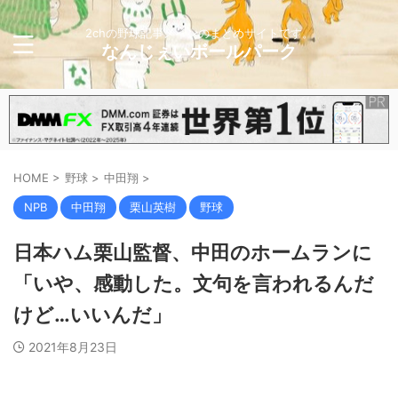
2chの野球記事メインのまとめサイトです。
なんじぇいボールパーク
HOME
>
野球
>
中田翔
>
NPB
中田翔
栗山英樹
野球
日本ハム栗山監督、中田のホームランに
「いや、感動した。文句を言われるんだ
けど…いいんだ」
2021年8月23日