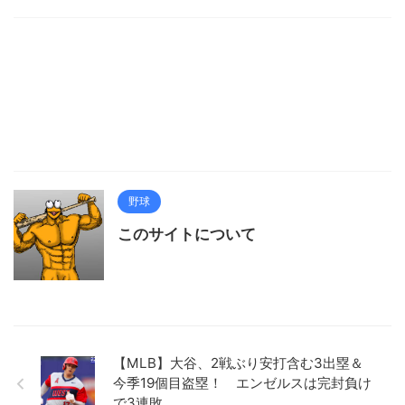
野球
このサイトについて
【MLB】大谷、2戦ぶり安打含む3出塁＆
今季19個目盗塁！ エンゼルスは完封負け
で3連敗