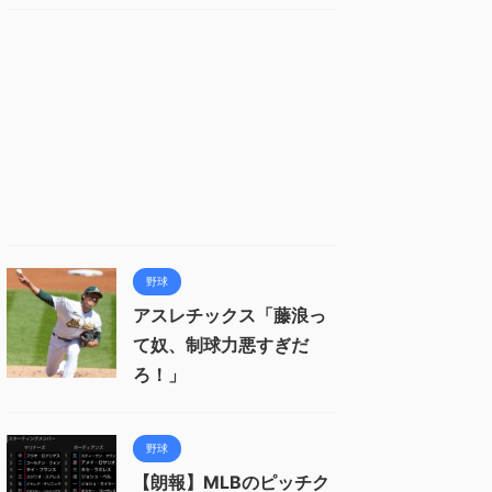
野球
アスレチックス「藤浪っ
て奴、制球力悪すぎだ
ろ！」
野球
【朗報】MLBのピッチク