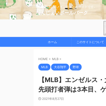
2chの野球記事メインのまとめサイトです。
なんじぇいボールパーク
ホーム
このサイトについて
HOME
>
MLB
>
MLB
大谷翔平
野球
【MLB】エンゼルス・
先頭打者弾は3本目、ゲ
2021年8月27日