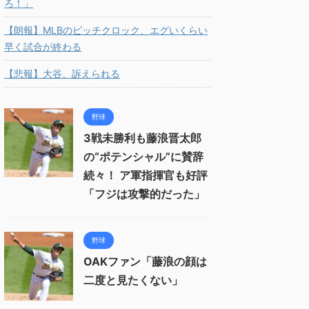
ろ！」
【朗報】MLBのピッチクロック、エグいくらい
早く試合が終わる
【悲報】大谷、訴えられる
野球
3戦未勝利も藤浪晋太郎
の“ポテンシャル”に賛辞
続々！ ア軍指揮官も好評
「フジは攻撃的だった」
野球
OAKファン「藤浪の顔は
二度と見たくない」