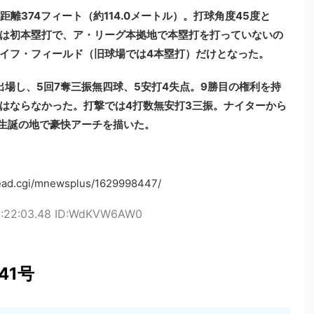
、飛距離374フィート（約114.0メートル）。打球角度45度と
は初本塁打で、ア・リーグ本拠地で本塁打を打っていないの
イフ・フィールド（旧球場では4本塁打）だけとなった。
出場し、5回7奪三振無四球、5安打4失点。9勝目の権利を持
はならなかった。打撃では4打数無安打3三振。ナイターから
の生誕の地で豪快アーチを描いた。
read.cgi/mnewsplus/1629998447/
2:22:03.48 ID:WdKVW6AW0
41号