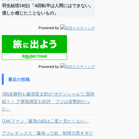
羽生結弦(4位)「4回転半は人間にはできない。
僕しか感じたことないもの」
Powered by
Powered by
最近の投稿
3戦未勝利も藤浪晋太郎の“ポテンシャル”に賛辞
続々！ ア軍指揮官も好評「フジは攻撃的だっ
た」
OAKファン「藤浪の顔は二度と見たくない」
アスレチックス「藤浪って奴、制球力悪すぎだ