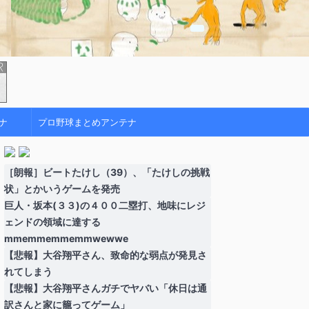
ナ
プロ野球まとめアンテナ
［朗報］ビートたけし（39）、「たけしの挑戦
状」とかいうゲームを発売
巨人・坂本(３３)の４００二塁打、地味にレジ
ェンドの領域に達する
mmemmemmemmwewwe
【悲報】大谷翔平さん、致命的な弱点が発見さ
れてしまう
【悲報】大谷翔平さんガチでヤバい「休日は通
訳さんと家に籠ってゲーム」