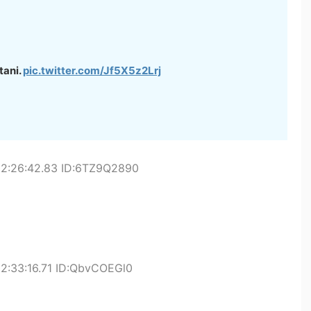
tani.
pic.twitter.com/Jf5X5z2Lrj
02:26:42.83 ID:6TZ9Q2890
2:33:16.71 ID:QbvCOEGl0