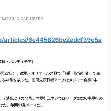
20:47.32 ID:CAP_USER9
jp/articles/6e445826be2eddf39e5a
27日・ボルティモア）
時間27日）、敵地・オリオールズ戦で「1番・指名打者」で先
なる41号を放った。初回先頭打者アーチはメジャー自身3本
7試合ぶりの41号。本塁打王争いではリーグ2位36本塁打の
付けた。年間51発ペースだ。