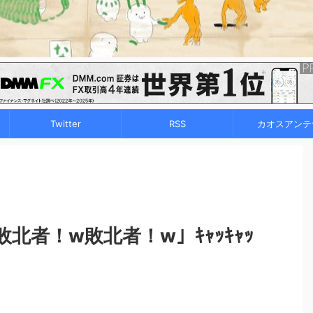
Twitter
RSS
カオスアンテ
北者！w敗北者！w」ｷｬｯｷｬｯ