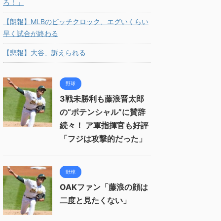
ろ！」
【朗報】MLBのピッチクロック、エグいくらい
早く試合が終わる
【悲報】大谷、訴えられる
野球
3戦未勝利も藤浪晋太郎
の“ポテンシャル”に賛辞
続々！ ア軍指揮官も好評
「フジは攻撃的だった」
野球
OAKファン「藤浪の顔は
二度と見たくない」