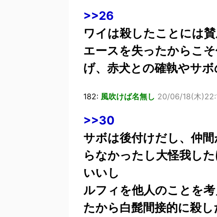
>>26
ワイは殺したことには賛
エースを失ったからこそ
げ、赤犬との確執やサボ
182:
風吹けば名無し
20/06/18(木)22:
>>30
サボは後付けだし、仲間
らなかったし大怪我した
いいし
ルフィを他人のことを考
たから白髭間接的に殺し