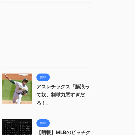
野球
アスレチックス「藤浪っ
て奴、制球力悪すぎだ
ろ！」
野球
【朗報】MLBのピッチク