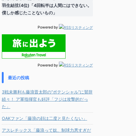
羽生結弦(4位)「4回転半は人間にはできない。
僕しか感じたことないもの」
Powered by
Powered by
最近の投稿
3戦未勝利も藤浪晋太郎の“ポテンシャル”に賛辞
続々！ ア軍指揮官も好評「フジは攻撃的だっ
た」
OAKファン「藤浪の顔は二度と見たくない」
アスレチックス「藤浪って奴、制球力悪すぎだ