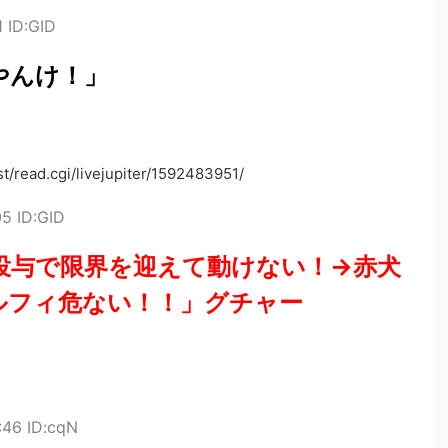
 ID:GID
やんけ！」
/read.cgi/livejupiter/1592483951/
5 ID:GID
投与で限界を迎えて動けない！→赤犬
ルフィ危ない！！」グチャー
:46 ID:cqN