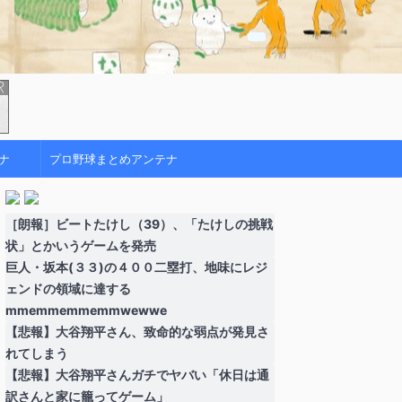
ナ
プロ野球まとめアンテナ
［朗報］ビートたけし（39）、「たけしの挑戦
状」とかいうゲームを発売
巨人・坂本(３３)の４００二塁打、地味にレジ
ェンドの領域に達する
mmemmemmemmwewwe
【悲報】大谷翔平さん、致命的な弱点が発見さ
れてしまう
【悲報】大谷翔平さんガチでヤバい「休日は通
訳さんと家に籠ってゲーム」