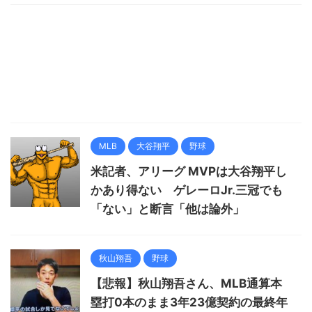
MLB
大谷翔平
野球
米記者、アリーグ MVPは大谷翔平し
かあり得ない ゲレーロJr.三冠でも
「ない」と断言「他は論外」
秋山翔吾
野球
【悲報】秋山翔吾さん、MLB通算本
塁打0本のまま3年23億契約の最終年