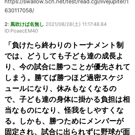
https://swallow.5ch.net/test/read.cgi/livejupiter/1
630117058/
2:
風吹けば名無し
2021/08/28(土) 11:17:48.64
ID:PoaecEM40
「負けたら終わりのトーナメント制
では、どうしても子ども達の成長よ
り、今の試合に勝つことが優先されて
しまう。勝てば勝つほど過密スケジ
ュールになり、休みもなくなるの
で、子ども達の身体に掛かる負担は相
当なものになり、怪我をしやすくな
る。しかも、勝つためにメンバーが
固定され、試合に出られずに野球が面