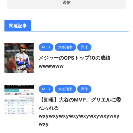
関連記事
MLB
大谷翔平
野球
メジャーのOPSトップ10の成績
wwwwww
MLB
大谷翔平
野球
【朗報】大谷のMVP、グリエルに委
ねられる
wxywxywxywxywxywxywxywxy
wxy