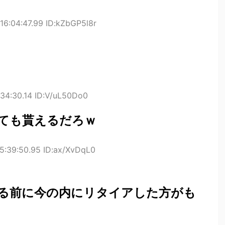
16:04:47.99 ID:kZbGP5l8r
34:30.14 ID:V/uL50Do0
しても貰えるだろｗ
5:39:50.95 ID:ax/XvDqL0
る前に今の内にリタイアした方がも