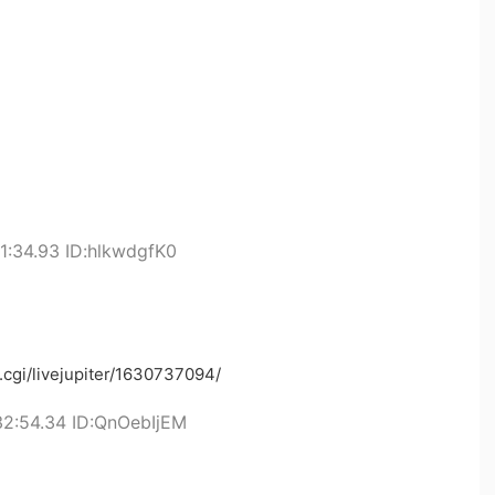
1:34.93 ID:hlkwdgfK0
.cgi/livejupiter/1630737094/
32:54.34 ID:QnOebIjEM