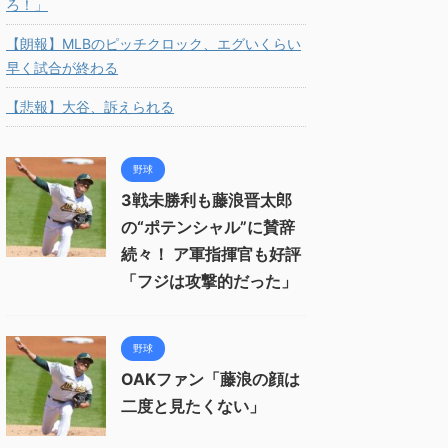
ろ！」
【朗報】MLBのピッチクロック、エグいくらい
早く試合が終わる
【悲報】大谷、訴えられる
野球
3戦未勝利も藤浪晋太郎
の“ポテンシャル”に賛辞
続々！ ア軍指揮官も好評
「フジは攻撃的だった」
野球
OAKファン「藤浪の顔は
二度と見たくない」