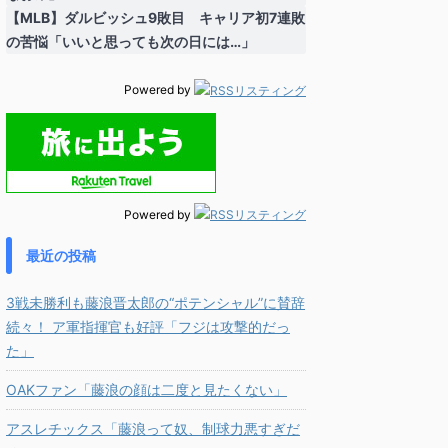
【MLB】ダルビッシュ9敗目 キャリア初7連敗
の苦悩「いいと思っても次の日には…」
Powered by
Powered by
最近の投稿
3戦未勝利も藤浪晋太郎の“ポテンシャル”に賛辞
続々！ ア軍指揮官も好評「フジは攻撃的だっ
た」
OAKファン「藤浪の顔は二度と見たくない」
アスレチックス「藤浪って奴、制球力悪すぎだ