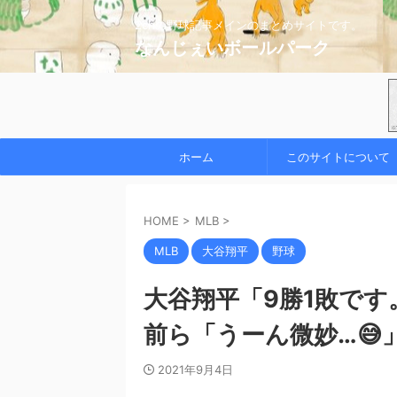
2chの野球記事メインのまとめサイトです。
なんじぇいボールパーク
ホーム
このサイトについて
HOME
>
MLB
>
MLB
大谷翔平
野球
大谷翔平「9勝1敗です
前ら「うーん微妙…😅
2021年9月4日