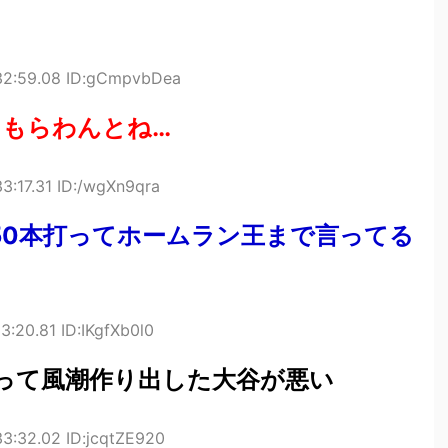
32:59.08 ID:gCmpvbDea
てもらわんとね…
3:17.31 ID:/wgXn9qra
50本打ってホームラン王まで言ってる
3:20.81 ID:IKgfXb0l0
ろって風潮作り出した大谷が悪い
3:32.02 ID:jcqtZE920