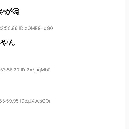
が🤔
33:50.96 ID:zOMB8+qG0
いやん
33:56.20 ID:2A/juqMb0
33:59.95 ID:qJXousQOr