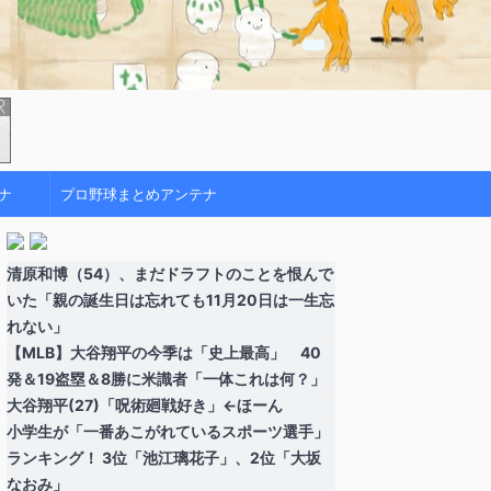
ナ
プロ野球まとめアンテナ
清原和博（54）、まだドラフトのことを恨んで
いた「親の誕生日は忘れても11月20日は一生忘
れない」
【MLB】大谷翔平の今季は「史上最高」 40
発＆19盗塁＆8勝に米識者「一体これは何？」
大谷翔平(27)「呪術廻戦好き」←ほーん
小学生が「一番あこがれているスポーツ選手」
ランキング！ 3位「池江璃花子」、2位「大坂
なおみ」