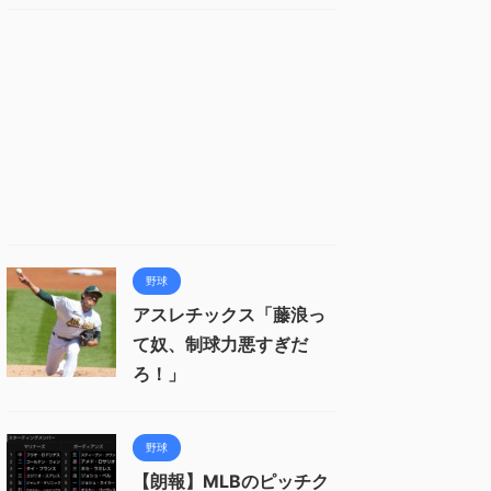
野球
アスレチックス「藤浪っ
て奴、制球力悪すぎだ
ろ！」
野球
【朗報】MLBのピッチク