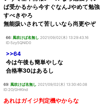
ば受かるから今すぐなんJやめて勉強
すべきやろ
無能扱いされて苦しいなら尚更やぞ
66:
風吹けば名無し
2021/09/02(木) 13:29:43.16
ID:5zy5QNlD0
>>64
今は午後も簡単やしな
合格率30はあるし
69:
風吹けば名無し
2021/09/02(木) 13:30:40.08
ID:2O/GHKInd
あれはガイジ判定機やからな