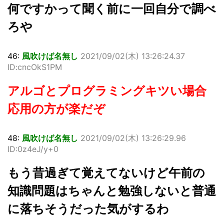
何ですかって聞く前に一回自分で調べ
ろや
46:
風吹けば名無し
2021/09/02(木) 13:26:24.37
ID:cncOkS1PM
アルゴとプログラミングキツい場合
応用の方が楽だぞ
48:
風吹けば名無し
2021/09/02(木) 13:26:29.96
ID:0z4eJ/y+0
もう昔過ぎて覚えてないけど午前の
知識問題はちゃんと勉強しないと普通
に落ちそうだった気がするわ