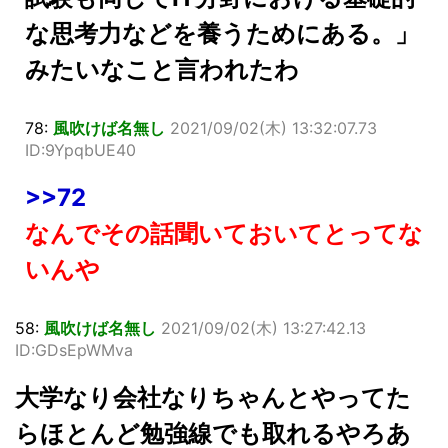
な思考力などを養うためにある。」
みたいなこと言われたわ
78:
風吹けば名無し
2021/09/02(木) 13:32:07.73
ID:9YpqbUE40
>>72
なんでその話聞いておいてとってな
いんや
58:
風吹けば名無し
2021/09/02(木) 13:27:42.13
ID:GDsEpWMva
大学なり会社なりちゃんとやってた
らほとんど勉強線でも取れるやろあ