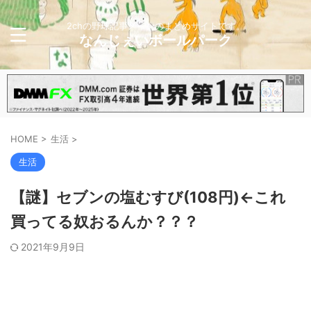
2chの野球記事メインのまとめサイトです。
なんじぇいボールパーク
HOME
>
生活
>
生活
【謎】セブンの塩むすび(108円)←これ
買ってる奴おるんか？？？
2021年9月9日