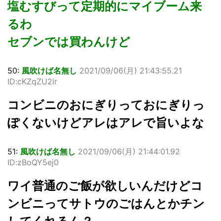
塩むすびって定期的にマイブーム来
るわ
セブンでは買わんけど
50:
風吹けば名無し
2021/09/06(月) 21:43:55.21
ID:cKZqZU2lr
コンビニのおにぎりっておにぎりっ
ぽくないけどアレはアレで旨いよな
51:
風吹けば名無し
2021/09/06(月) 21:44:01.92
ID:zBoQY5ej0
ワイ普通のご飯が欲しいんだけどコ
ンビニってサトウのごはんとかチン