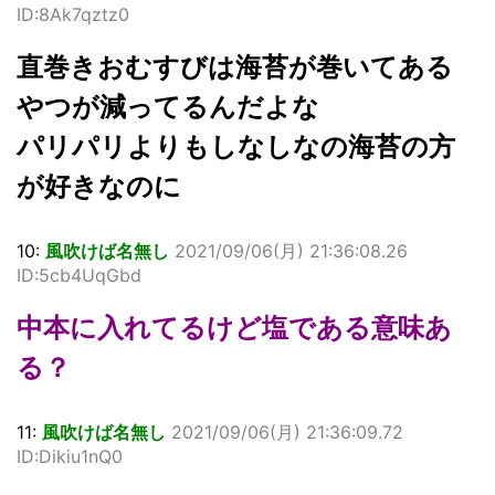
ID:8Ak7qztz0
直巻きおむすびは海苔が巻いてある
やつが減ってるんだよな
パリパリよりもしなしなの海苔の方
が好きなのに
10:
風吹けば名無し
2021/09/06(月) 21:36:08.26
ID:5cb4UqGbd
中本に入れてるけど塩である意味あ
る？
11:
風吹けば名無し
2021/09/06(月) 21:36:09.72
ID:Dikiu1nQ0