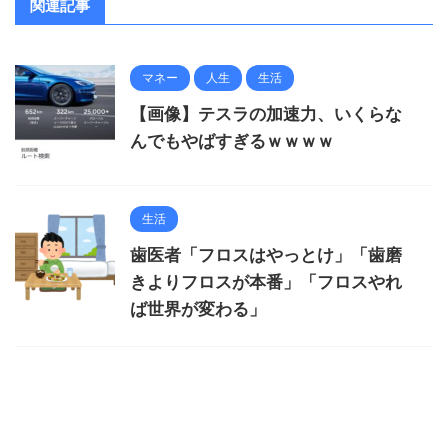
関連記事
マネー
人生
生活
【画像】テスラの加速力、いくらな
んでもやばすぎるｗｗｗｗ
生活
歯医者「フロスはやっとけ」「歯磨
きよりフロスが本番」「フロスやれ
ば世界が変わる」