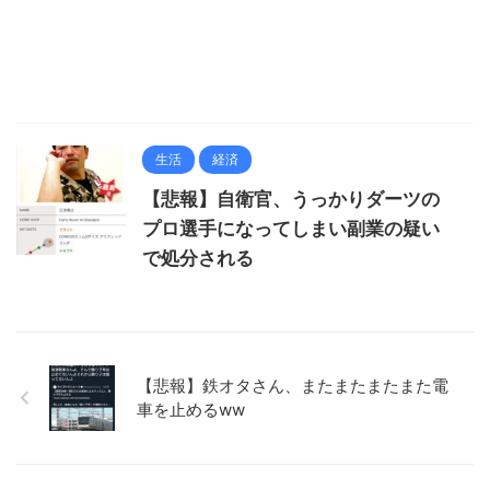
生活
経済
【悲報】自衛官、うっかりダーツの
プロ選手になってしまい副業の疑い
で処分される
【悲報】鉄オタさん、またまたまたまた電
車を止めるww