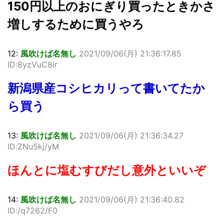
150円以上のおにぎり買ったときかさ
増しするために買うやろ
12:
風吹けば名無し
2021/09/06(月) 21:36:17.85
ID:8yzVuC8ir
新潟県産コシヒカリって書いてたか
ら買う
13:
風吹けば名無し
2021/09/06(月) 21:36:34.27
ID:ZNu5kj/yM
ほんとに塩むすびだし意外といいぞ
14:
風吹けば名無し
2021/09/06(月) 21:36:40.82
ID:/q7262/F0