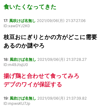
食いたくなってきた
17:
風吹けば名無し
2021/09/06(月) 21:37:27.06
ID:xawDYJ2K0
枝豆おにぎりとかの方がどこに需要
あるのか謎やろ
18:
風吹けば名無し
2021/09/06(月) 21:37:28.27
ID:m49JtsjU0
揚げ鶏と合わせて食ってみろ
デブのワイが保証する
19:
風吹けば名無し
2021/09/06(月) 21:37:39.82
ID:mpwsKU7Jp