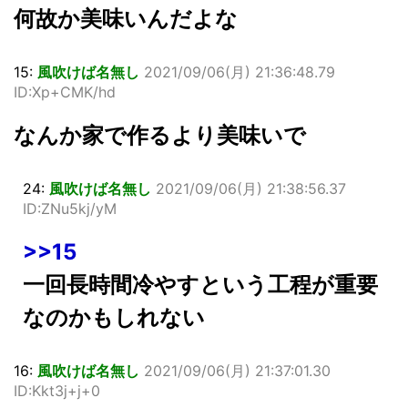
何故か美味いんだよな
15:
風吹けば名無し
2021/09/06(月) 21:36:48.79
ID:Xp+CMK/hd
なんか家で作るより美味いで
24:
風吹けば名無し
2021/09/06(月) 21:38:56.37
ID:ZNu5kj/yM
>>15
一回長時間冷やすという工程が重要
なのかもしれない
16:
風吹けば名無し
2021/09/06(月) 21:37:01.30
ID:Kkt3j+j+0