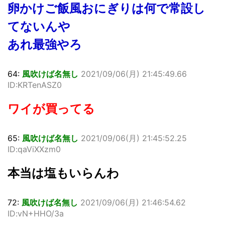
卵かけご飯風おにぎりは何で常設し
てないんや
あれ最強やろ
64:
風吹けば名無し
2021/09/06(月) 21:45:49.66
ID:KRTenASZ0
ワイが買ってる
65:
風吹けば名無し
2021/09/06(月) 21:45:52.25
ID:qaViXXzm0
本当は塩もいらんわ
72:
風吹けば名無し
2021/09/06(月) 21:46:54.62
ID:vN+HHO/3a