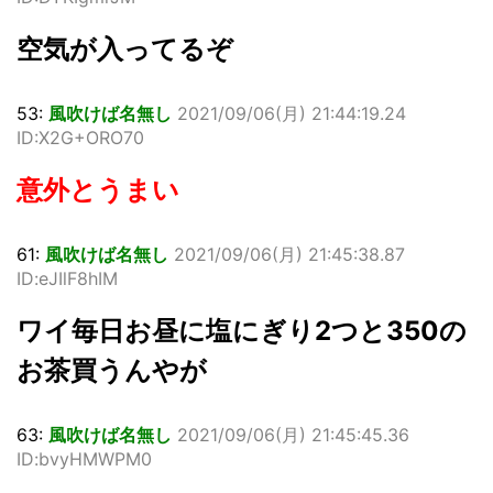
空気が入ってるぞ
53:
風吹けば名無し
2021/09/06(月) 21:44:19.24
ID:X2G+ORO70
意外とうまい
61:
風吹けば名無し
2021/09/06(月) 21:45:38.87
ID:eJIlF8hIM
ワイ毎日お昼に塩にぎり2つと350の
お茶買うんやが
63:
風吹けば名無し
2021/09/06(月) 21:45:45.36
ID:bvyHMWPM0