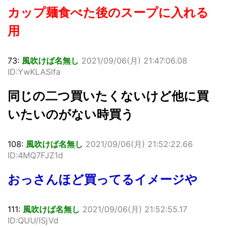
カップ麺食べた後のスープに入れる
用
73:
風吹けば名無し
2021/09/06(月) 21:47:06.08
ID:YwKLASlfa
同じの二つ買いたくないけど他に買
いたいのがない時買う
108:
風吹けば名無し
2021/09/06(月) 21:52:22.66
ID:4MQ7FJZ1d
おっさんほど買ってるイメージや
111:
風吹けば名無し
2021/09/06(月) 21:52:55.17
ID:QUU/ISjVd