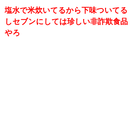
塩水で米炊いてるから下味ついてる
しセブンにしては珍しい非詐欺食品
やろ