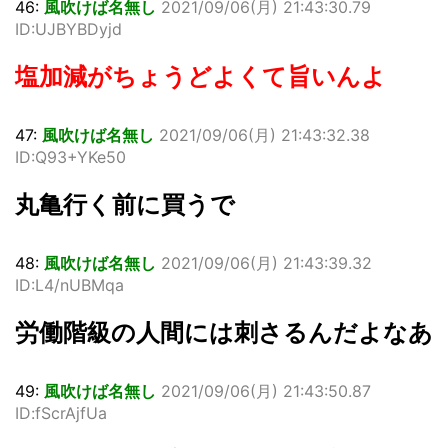
46:
風吹けば名無し
2021/09/06(月) 21:43:30.79
ID:UJBYBDyjd
塩加減がちょうどよくて旨いんよ
47:
風吹けば名無し
2021/09/06(月) 21:43:32.38
ID:Q93+YKe50
丸亀行く前に買うで
48:
風吹けば名無し
2021/09/06(月) 21:43:39.32
ID:L4/nUBMqa
労働階級の人間には刺さるんだよなあ
49:
風吹けば名無し
2021/09/06(月) 21:43:50.87
ID:fScrAjfUa