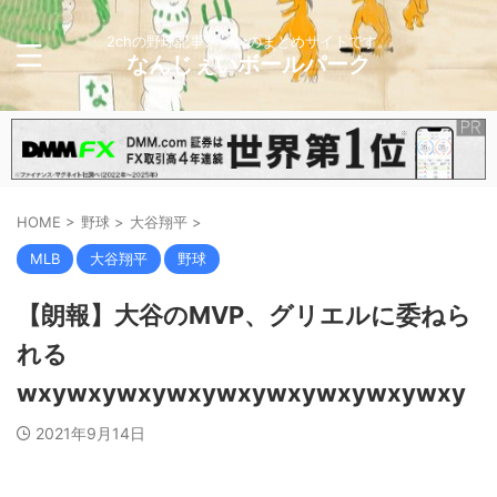
2chの野球記事メインのまとめサイトです。
なんじぇいボールパーク
HOME
>
野球
>
大谷翔平
>
MLB
大谷翔平
野球
【朗報】大谷のMVP、グリエルに委ねら
れる
wxywxywxywxywxywxywxywxywxy
2021年9月14日