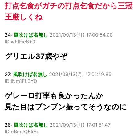
打点乞食がガチの打点乞食だから三冠
王厳しくね
24:
風吹けば名無し
2021/09/13(月) 17:00:54.00
ID:wEIFic6+0
グリエル37歳やぞ
27:
風吹けば名無し
2021/09/13(月) 17:01:49.86
ID:lNm1FL3Y0
ゲレーロ打率も良かったんか
見た目はブンブン振ってそうなのに
28:
風吹けば名無し
2021/09/13(月) 17:01:51.47
ID:oBmJQ5k5a