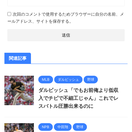
次回のコメントで使用するためブラウザーに自分の名前、メ
ールアドレス、サイトを保存する。
関連記事
MLB
ダルビッシュ
野球
ダルビッシュ「でもお前俺より低収
入でチビで不細工じゃん」これでレ
スバトル圧勝出来るのに
NPB
中田翔
野球