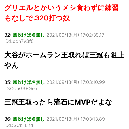
グリエルとかいうメシ食わずに練習
もなしで.320打つ奴
32:
風吹けば名無し
2021/09/13(月) 17:02:39.17
ID:Loqh7v3f0
大谷がホームラン王取れば三冠も阻止
やん
35:
風吹けば名無し
2021/09/13(月) 17:03:10.99
ID:OqnGS+Gea
三冠王取ったら流石にMVPだよな
36:
風吹けば名無し
2021/09/13(月) 17:03:13.89
ID:D3Cb1LIfd