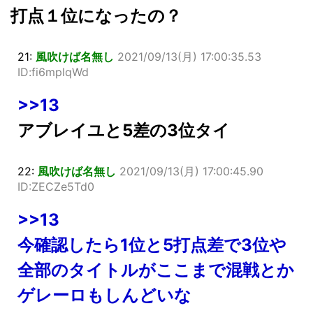
打点１位になったの？
21:
風吹けば名無し
2021/09/13(月) 17:00:35.53
ID:fi6mplqWd
>>13
アブレイユと5差の3位タイ
22:
風吹けば名無し
2021/09/13(月) 17:00:45.90
ID:ZECZe5Td0
>>13
今確認したら1位と5打点差で3位や
全部のタイトルがここまで混戦とか
ゲレーロもしんどいな