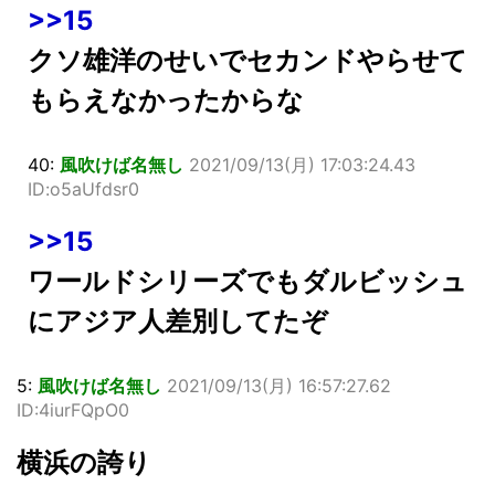
>>15
クソ雄洋のせいでセカンドやらせて
もらえなかったからな
40:
風吹けば名無し
2021/09/13(月) 17:03:24.43
ID:o5aUfdsr0
>>15
ワールドシリーズでもダルビッシュ
にアジア人差別してたぞ
5:
風吹けば名無し
2021/09/13(月) 16:57:27.62
ID:4iurFQpO0
横浜の誇り