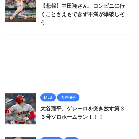
【悲報】中田翔さん、コンビニに行
くことさえもできず不満が爆破しそ
う
MLB
大谷翔平
大谷翔平、ゲレーロを突き放す第３
３号ソロホームラン！！！