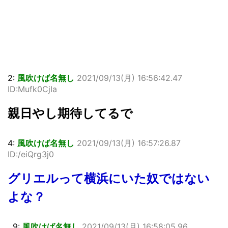
2:
風吹けば名無し
2021/09/13(月) 16:56:42.47
ID:Mufk0CjIa
親日やし期待してるで
4:
風吹けば名無し
2021/09/13(月) 16:57:26.87
ID:/eiQrg3j0
グリエルって横浜にいた奴ではない
よな？
9:
風吹けば名無し
2021/09/13(月) 16:58:05.96