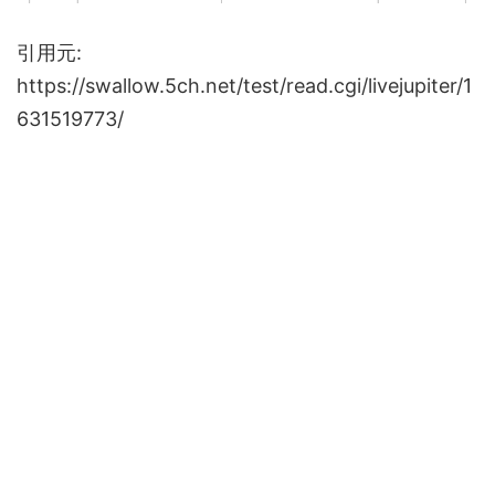
引用元:
https://swallow.5ch.net/test/read.cgi/livejupiter/1
631519773/