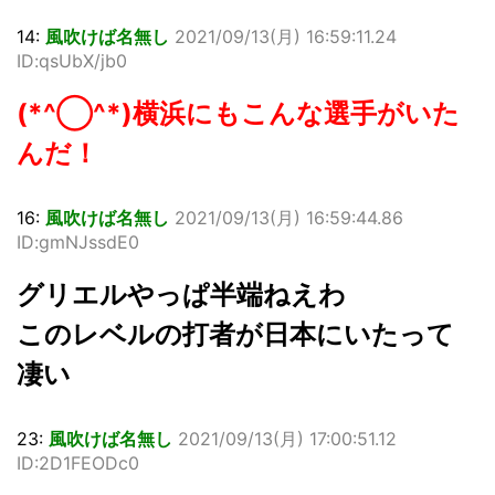
14:
風吹けば名無し
2021/09/13(月) 16:59:11.24
ID:qsUbX/jb0
(*^◯^*)横浜にもこんな選手がいた
んだ！
16:
風吹けば名無し
2021/09/13(月) 16:59:44.86
ID:gmNJssdE0
グリエルやっぱ半端ねえわ
このレベルの打者が日本にいたって
凄い
23:
風吹けば名無し
2021/09/13(月) 17:00:51.12
ID:2D1FEODc0