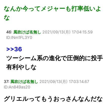
なんか今ってメジャーも打率低いよ
な
46:
風吹けば名無し
2021/09/13(月) 17:04:15.59
ID:lNm1FL3Y0
>>36
ツーシーム系の進化で圧倒的に投手
有利やしな
37:
風吹けば名無し
2021/09/13(月) 17:03:14.67
ID:An849as20
グリエルってもうおっさんなんだな