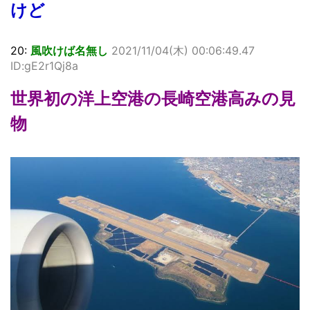
けど
20:
風吹けば名無し
2021/11/04(木) 00:06:49.47
ID:gE2r1Qj8a
世界初の洋上空港の長崎空港高みの見
物