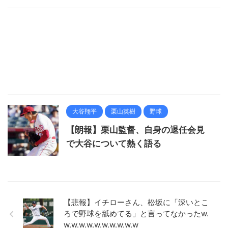
大谷翔平
栗山英樹
野球
【朗報】栗山監督、自身の退任会見
で大谷について熱く語る
【悲報】イチローさん、松坂に「深いとこ
ろで野球を舐めてる」と言ってなかったw.
w.w.w.w.w.w.w.w.w.w