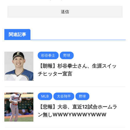
関連記事
杉谷拳士
野球
【朗報】杉谷拳士さん、生涯スイッ
チヒッター宣言
MLB
大谷翔平
野球
【悲報】大谷、直近12試合ホームラ
ン無しWWWYWWWYWWW