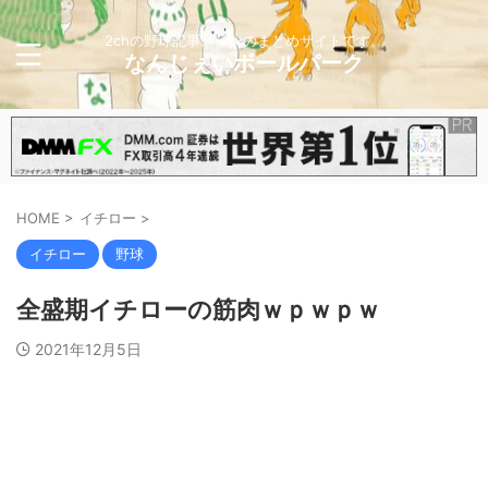
2chの野球記事メインのまとめサイトです。
なんじぇいボールパーク
HOME
>
イチロー
>
イチロー
野球
全盛期イチローの筋肉ｗｐｗｐｗ
2021年12月5日