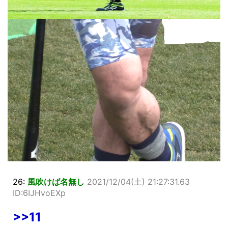
26:
風吹けば名無し
2021/12/04(土) 21:27:31.63
ID:6IJHvoEXp
>>11