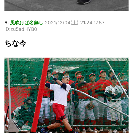
6:
風吹けば名無し
2021/12/04(土) 21:24:17.57
ID:zu5adHYB0
ちな今