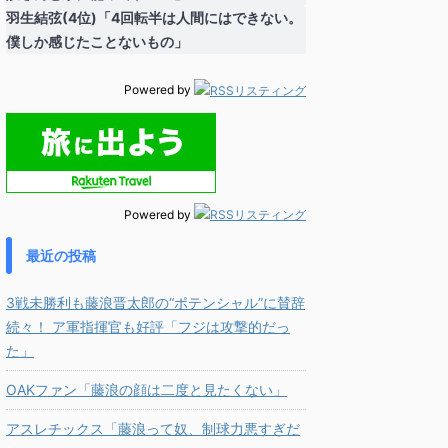
羽生結弦(4位)「4回転半は人間にはできない。
僕しか感じたことないもの」
Powered by
Powered by
最近の投稿
3戦未勝利も藤浪晋太郎の“ポテンシャル”に賛辞
続々！ ア軍指揮官も好評「フジは攻撃的だっ
た」
OAKファン「藤浪の顔は二度と見たくない」
アスレチックス「藤浪って奴、制球力悪すぎだ