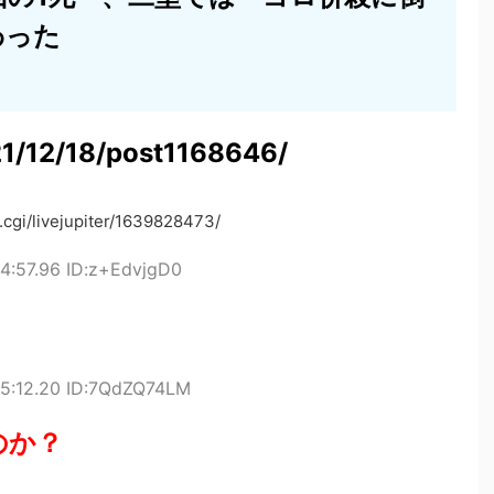
わった
021/12/18/post1168646/
.cgi/livejupiter/1639828473/
4:57.96 ID:z+EdvjgD0
55:12.20 ID:7QdZQ74LM
のか？