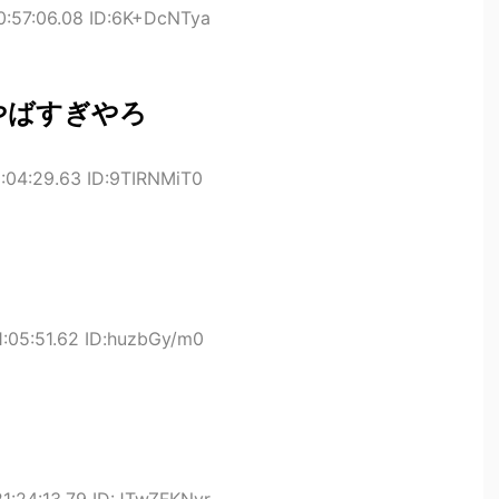
0:57:06.08 ID:6K+DcNTya
やばすぎやろ
1:04:29.63 ID:9TIRNMiT0
1:05:51.62 ID:huzbGy/m0