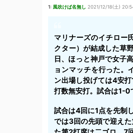
1:
風吹けば名無し
2021/12/18(土) 20:5
マリナーズのイチロー
クター）が結成した草野球チ
日、ほっと神戸で女子
ョンマッチを行った。
ン出場し投げては4安打
打数無安打。試合は1-0で
試合は4回に1点を先制した
では3回の先頭で迎えた
た第2打席は二ゴロ、7