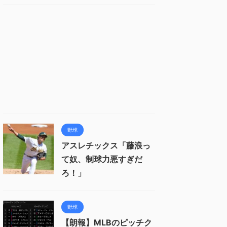
野球
アスレチックス「藤浪っ
て奴、制球力悪すぎだ
ろ！」
野球
【朗報】MLBのピッチク