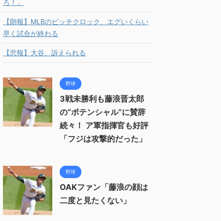
ろ！」
【朗報】MLBのピッチクロック、エグいくらい
早く試合が終わる
【悲報】大谷、訴えられる
野球
3戦未勝利も藤浪晋太郎
の“ポテンシャル”に賛辞
続々！ ア軍指揮官も好評
「フジは攻撃的だった」
野球
OAKファン「藤浪の顔は
二度と見たくない」