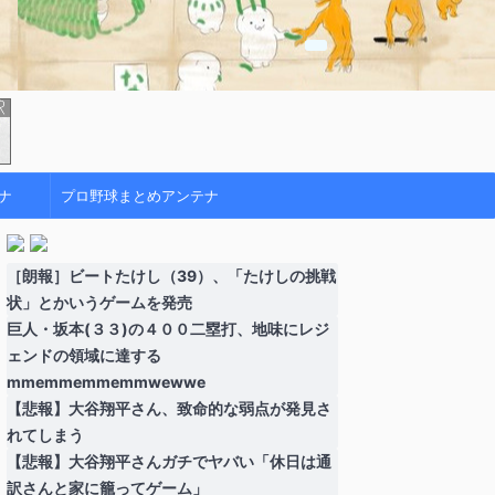
ナ
プロ野球まとめアンテナ
［朗報］ビートたけし（39）、「たけしの挑戦
状」とかいうゲームを発売
巨人・坂本(３３)の４００二塁打、地味にレジ
ェンドの領域に達する
mmemmemmemmwewwe
【悲報】大谷翔平さん、致命的な弱点が発見さ
れてしまう
【悲報】大谷翔平さんガチでヤバい「休日は通
訳さんと家に籠ってゲーム」