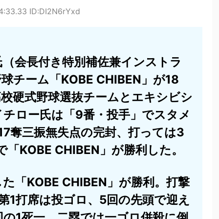
4:33.33 ID:DI2N6rYxd
氏（会長付き特別補佐兼インストラ
ーム「KOBE CHIBEN」が18
高校硬式野球選抜チームとエキシビシ
イチロー氏は「9番・投手」でスタメ
17奪三振無失点の完封、打っては3
「KOBE CHIBEN」が勝利した。
「KOBE CHIBEN」が勝利。打撃
第1打席は投ゴロ、5回の先頭で迎え
回の1死一、二塁では一ゴロ併殺に倒