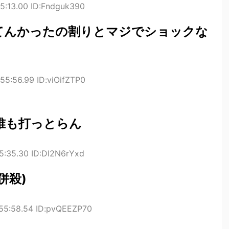
5:13.00 ID:Fndguk390
てんかったの割りとマジでショックな
55:56.99 ID:viOifZTP0
誰も打っとらん
5:35.30 ID:DI2N6rYxd
併殺)
:55:58.54 ID:pvQEEZP70