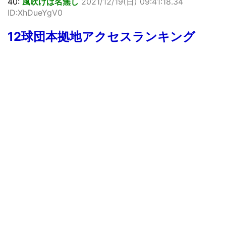
40:
風吹けば名無し
2021/12/19(日) 09:41:18.34
ID:XhDueYgV0
12球団本拠地アクセスランキング