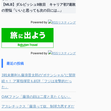
【MLB】ダルビッシュ9敗目 キャリア初7連敗
の苦悩「いいと思っても次の日には…」
Powered by
Powered by
最近の投稿
3戦未勝利も藤浪晋太郎の“ポテンシャル”に賛辞
続々！ ア軍指揮官も好評「フジは攻撃的だっ
た」
OAKファン「藤浪の顔は二度と見たくない」
アスレチックス「藤浪って奴、制球力悪すぎだ