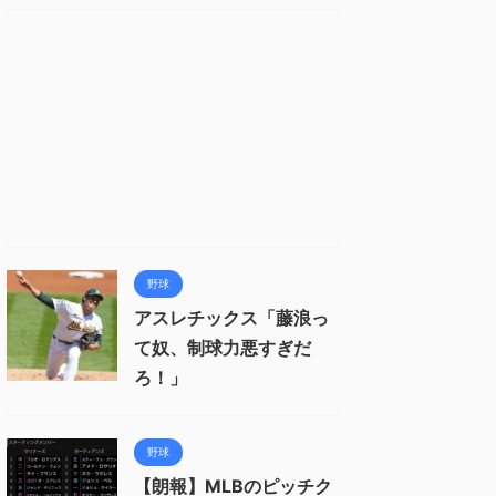
野球
アスレチックス「藤浪っ
て奴、制球力悪すぎだ
ろ！」
野球
【朗報】MLBのピッチク