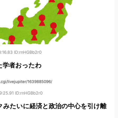
8:16.83 ID:rnHGBb2r0
た学者おったわ
cgi/livejupiter/1639885096/
9:25.91 ID:rnHGBb2r0
クみたいに経済と政治の中心を引け離