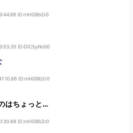
9:44.88 ID:rnHGBb2r0
39:53.35 ID:DlC5yNn00
な
41:10.88 ID:rnHGBb2r0
のはちょっと…
0:30.68 ID:rnHGBb2r0