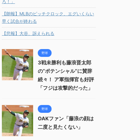
ろ！」
【朗報】MLBのピッチクロック、エグいくらい
早く試合が終わる
【悲報】大谷、訴えられる
野球
3戦未勝利も藤浪晋太郎
の“ポテンシャル”に賛辞
続々！ ア軍指揮官も好評
「フジは攻撃的だった」
野球
OAKファン「藤浪の顔は
二度と見たくない」