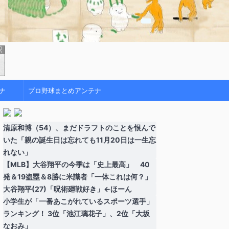
ナ
プロ野球まとめアンテナ
清原和博（54）、まだドラフトのことを恨んで
いた「親の誕生日は忘れても11月20日は一生忘
れない」
【MLB】大谷翔平の今季は「史上最高」 40
発＆19盗塁＆8勝に米識者「一体これは何？」
大谷翔平(27)「呪術廻戦好き」←ほーん
小学生が「一番あこがれているスポーツ選手」
ランキング！ 3位「池江璃花子」、2位「大坂
なおみ」