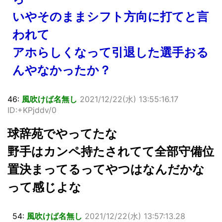
いやそのままシフト方向に打てと言
われて
アホらしくなって引退した選手おる
んやなかったか？
46:
風吹けば名無し
2021/12/22(水) 13:55:16.17
ID:+KPjddv/0
球辞苑でやってたな
野手はカンペ持たされてて全部守備位
置決まってるってやつはなんだかな
って感じよな
54:
風吹けば名無し
2021/12/22(水) 13:57:13.28