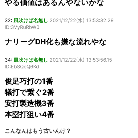
やる価値はあるんやないかな
32:
風吹けば名無し
2021/12/22(水) 13:53:32.29
ID:3VyRuRbW0
ナリーグDH化も嫌な流れやな
34:
風吹けば名無し
2021/12/22(水) 13:53:56.15
ID:EbSQeQ6Kd
俊足巧打の1番
犠打で繋ぐ2番
安打製造機3番
本塁打狙い4番
こんなんはもう古いんけ？