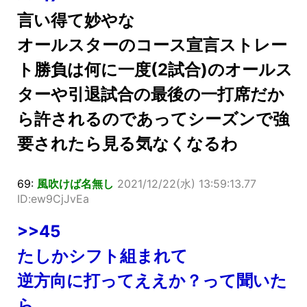
言い得て妙やな
オールスターのコース宣言ストレー
ト勝負は何に一度(2試合)のオールス
ターや引退試合の最後の一打席だか
ら許されるのであってシーズンで強
要されたら見る気なくなるわ
69:
風吹けば名無し
2021/12/22(水) 13:59:13.77
ID:ew9CjJvEa
>>45
たしかシフト組まれて
逆方向に打ってええか？って聞いた
ら