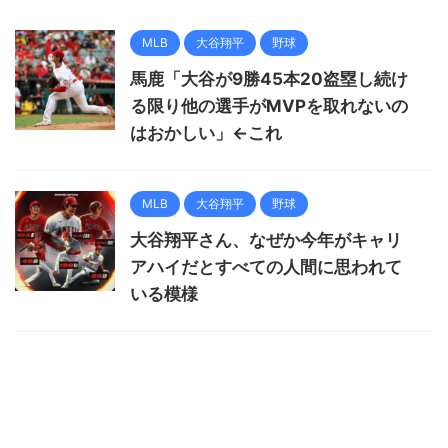
MLB
大谷翔平
野球
馬鹿「大谷が9勝45本20盗塁し続け
る限り他の選手がMVPを取れないの
はおかしい」←これ
MLB
大谷翔平
野球
大谷翔平さん、なぜか今年がキャリ
アハイだとすべての人間に思われて
いる模様