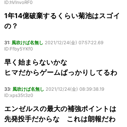
ID:hVInvoRF0
1年14億破棄するくらい菊池はスゴイ
の？
31:
風吹けば名無し
2021/12/24(金) 07:57:22.69
ID:Ffby5YKf0
早く始まらないかな
ヒマだからゲームばっかりしてるわ
33:
風吹けば名無し
2021/12/24(金) 08:39:38.19
ID:xps35t3z0
エンゼルスの最大の補強ポイントは
先発投手だからな これは朗報だわ