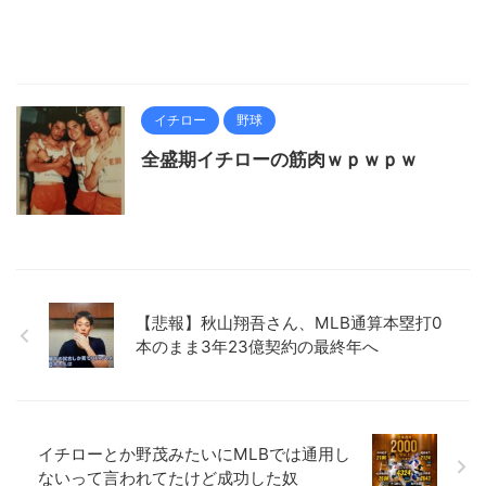
イチロー
野球
全盛期イチローの筋肉ｗｐｗｐｗ
【悲報】秋山翔吾さん、MLB通算本塁打0
本のまま3年23億契約の最終年へ
イチローとか野茂みたいにMLBでは通用し
ないって言われてたけど成功した奴