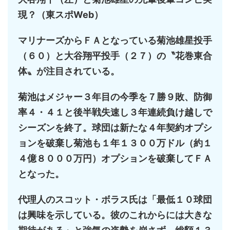
現？（東スポWeb）
マリナーズからＦＡとなっている菊池雄星投手
（６０）と大谷翔平投手（２７）の〝花巻東合
体〟が注目されている。
菊池はメジャー３年目の今季を７勝９敗、防御
率４・４１と後半戦失速し３年連続負け越しで
シーズンを終了。球団は新たな４年契約オプシ
ョンを破棄し菊池も１年１３００万ドル（約１
４億８０００万円）オプションを破棄してＦＡ
となった。
代理人のスコット・ボラス氏は「最低１０球団
は興味を示している。彼のこれからには大きな