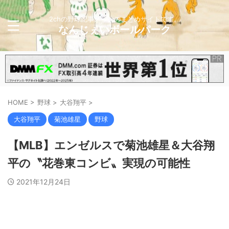
2chの野球記事メインのまとめサイトです。
なんじぇいボールパーク
HOME
>
野球
>
大谷翔平
>
大谷翔平
菊池雄星
野球
【MLB】エンゼルスで菊池雄星＆大谷翔
平の〝花巻東コンビ〟実現の可能性
2021年12月24日