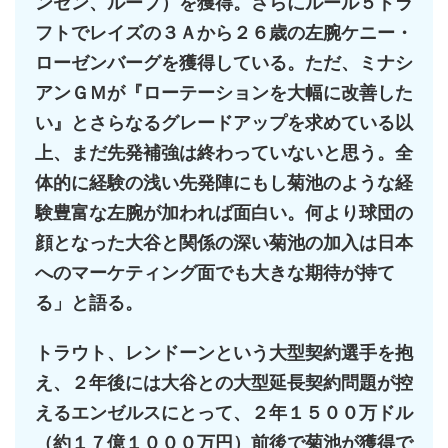
ンゼン、ループ）を獲得。さらにルール５ドラ
フトでレイズの３Ａから２６歳の左腕ケニー・
ローゼンバーグを獲得している。ただ、ミナシ
アンＧＭが『ローテーションを大幅に改善した
い』とさらなるグレードアップを求めている以
上、まだ先発補強は終わっていないと思う。全
体的に経験の浅い先発陣にもし菊池のような経
験豊富な左腕が加われば面白い。何より球団の
顔となった大谷と関係の深い菊池の加入は日本
へのマーケティング面でも大きな期待が持て
る」と語る。
トラウト、レンドーンという大型契約選手を抱
え、２年後には大谷との大型延長契約問題が控
えるエンゼルスにとって、２年１５００万ドル
（約１７億１０００万円）前後で菊池が獲得で