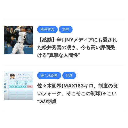
松井秀喜
野球
【感動】辛口NYメディアにも愛され
た松井秀喜の凄さ、今も高い評価受
ける“真摯な人間性”
佐々木朗希
野球
佐々木朗希(MAX163キロ、制度の良
いフォーク、そこそこの制球)←こい
つの弱点