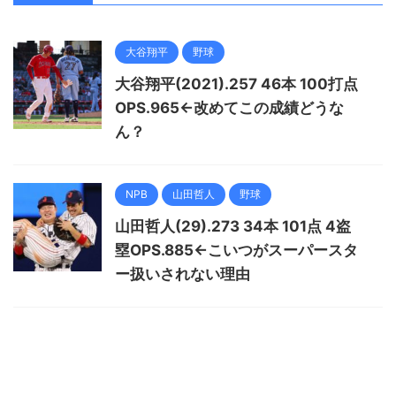
大谷翔平
野球
大谷翔平(2021).257 46本 100打点
OPS.965←改めてこの成績どうな
ん？
NPB
山田哲人
野球
山田哲人(29).273 34本 101点 4盗
塁OPS.885←こいつがスーパースタ
ー扱いされない理由