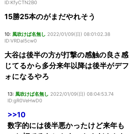
ID:KfyCTN2B0
15勝25本のがまだやれそう
10:
風吹けば名無し
2022/01/09(日) 08:01:02.38
ID:VRDal5cw0
大谷は後半の方が打撃の感触の良さ感
じてるから多分来年以降は後半がデフ
ォになるやろ
13:
風吹けば名無し
2022/01/09(日) 08:04:53.74
ID:gR0VeHwD0
>>10
数字的には後半悪かったけど来年も