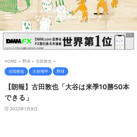
2chの野球記事メインのまとめサイトです。
なんじぇいボールパーク
HOME
>
野球
>
古田敦也
>
古田敦也
大谷翔平
野球
【朗報】古田敦也「大谷は来季10勝50本
できる」
2022年1月9日