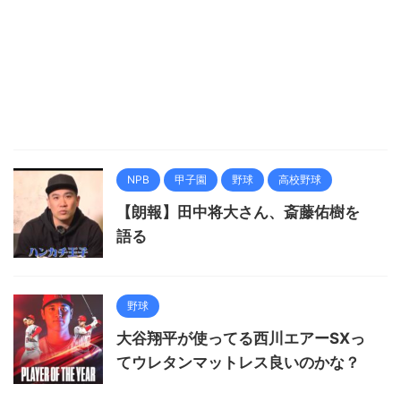
NPB
甲子園
野球
高校野球
【朗報】田中将大さん、斎藤佑樹を
語る
野球
大谷翔平が使ってる西川エアーSXっ
てウレタンマットレス良いのかな？