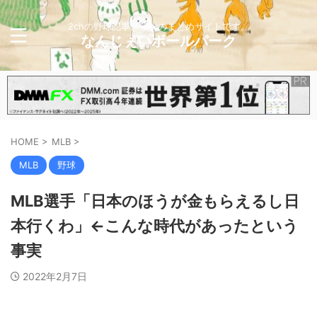
2chの野球記事メインのまとめサイトです。
なんじぇいボールパーク
HOME
>
MLB
>
MLB
野球
MLB選手「日本のほうが金もらえるし日
本行くわ」←こんな時代があったという
事実
2022年2月7日