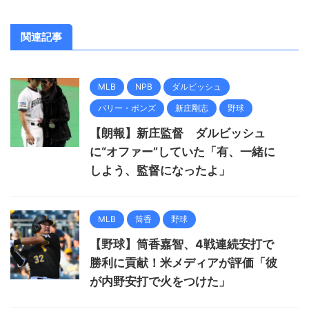
関連記事
MLB
NPB
ダルビッシュ
バリー・ボンズ
新庄剛志
野球
【朗報】新庄監督 ダルビッシュ
に“オファー”していた「有、一緒に
しよう、監督になったよ」
MLB
筒香
野球
【野球】筒香嘉智、4戦連続安打で
勝利に貢献！米メディアが評価「彼
が内野安打で火をつけた」