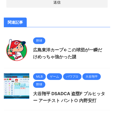
関連記事
野球
広島東洋カープ←この球団が一瞬だ
けめっちゃ強かった謎
MLB
ゲーム
パワプロ
大谷翔平
野球
大谷翔平 DSADCA 盗塁F プルヒッタ
ー アーチスト バント○ 内野安打