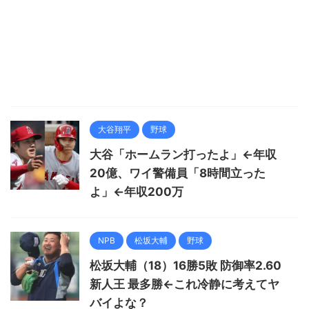
大谷翔平
野球
大谷「ホームラン打ったよ」←年収
20億、ワイ警備員「8時間立った
よ」←年収200万
NPB
松坂大輔
野球
松坂大輔（18）16勝5敗 防御率2.60
新人王 最多勝←これ冷静に考えてヤ
バイよな？