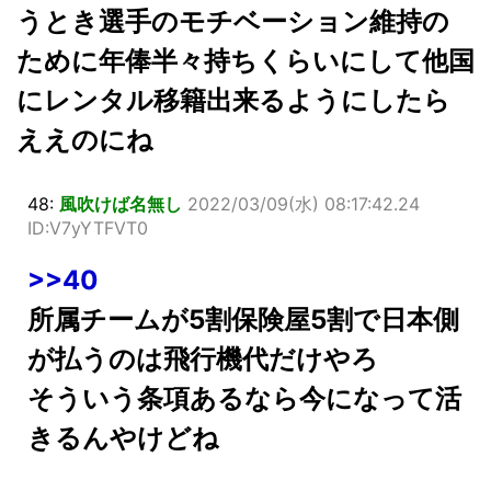
うとき選手のモチベーション維持の
ために年俸半々持ちくらいにして他国
にレンタル移籍出来るようにしたら
ええのにね
48:
風吹けば名無し
2022/03/09(水) 08:17:42.24
ID:V7yYTFVT0
>>40
所属チームが5割保険屋5割で日本側
が払うのは飛行機代だけやろ
そういう条項あるなら今になって活
きるんやけどね