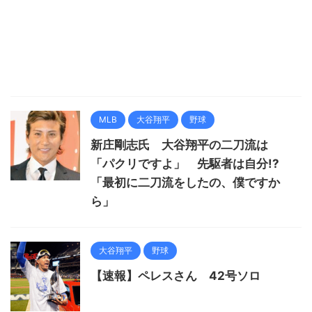
MLB
大谷翔平
野球
新庄剛志氏 大谷翔平の二刀流は
「パクリですよ」 先駆者は自分!?
「最初に二刀流をしたの、僕ですか
ら」
大谷翔平
野球
【速報】ペレスさん 42号ソロ