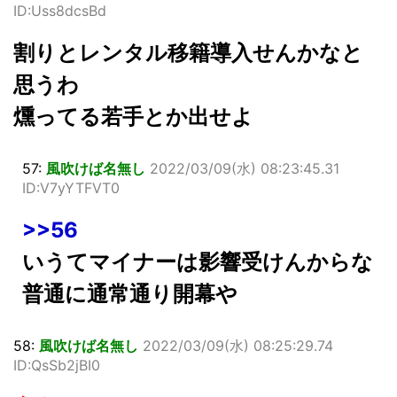
ID:Uss8dcsBd
割りとレンタル移籍導入せんかなと
思うわ
燻ってる若手とか出せよ
57:
風吹けば名無し
2022/03/09(水) 08:23:45.31
ID:V7yYTFVT0
>>56
いうてマイナーは影響受けんからな
普通に通常通り開幕や
58:
風吹けば名無し
2022/03/09(水) 08:25:29.74
ID:QsSb2jBI0