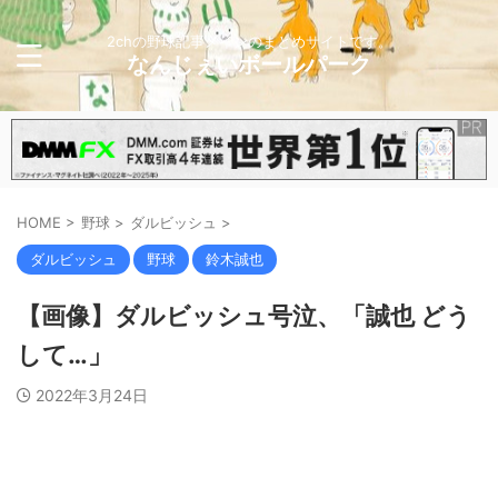
2chの野球記事メインのまとめサイトです。
なんじぇいボールパーク
HOME
>
野球
>
ダルビッシュ
>
ダルビッシュ
野球
鈴木誠也
【画像】ダルビッシュ号泣、「誠也 どう
して…」
2022年3月24日