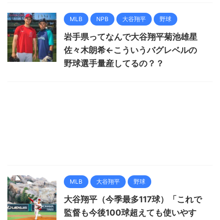
MLB
NPB
大谷翔平
野球
岩手県ってなんで大谷翔平菊池雄星
佐々木朗希←こういうバグレベルの
野球選手量産してるの？？
MLB
大谷翔平
野球
大谷翔平（今季最多117球）「これで
監督も今後100球超えても使いやす