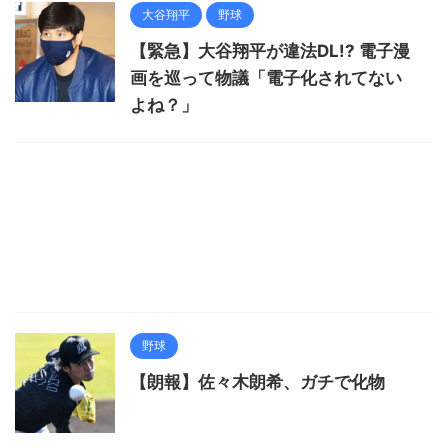
大谷翔平
野球
【緊急】大谷翔平が違法DL!? 電子漫
画を巡って物議「電子化されてない
よね？」
野球
【朗報】佐々木朗希、ガチで化物