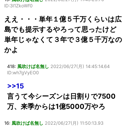
ID:3I1ZkoWf0
ええ・・・単年１億５千万くらいは広
島でも提示するやろって思ったけど
単年じゃなくて３年で３億５千万なの
かよ
418:
風吹けば名無し
2022/06/27(月) 14:45:14.64
ID:wh7gVyEO0
>>15
言うて今シーズンは日割りで7500
万、来季からは1億5000万やろ
16:
風吹けば名無し
2022/06/27(月) 11:50:13.93