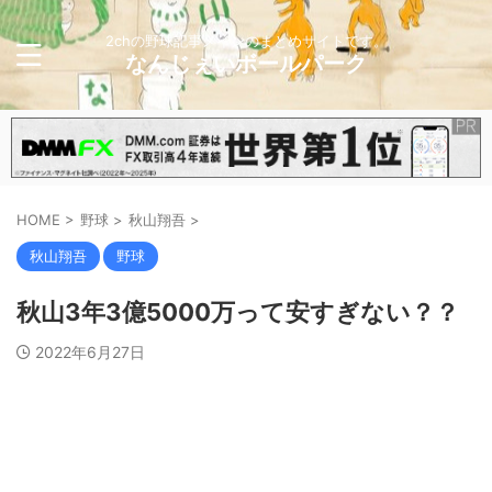
2chの野球記事メインのまとめサイトです。
なんじぇいボールパーク
HOME
>
野球
>
秋山翔吾
>
秋山翔吾
野球
秋山3年3億5000万って安すぎない？？
2022年6月27日