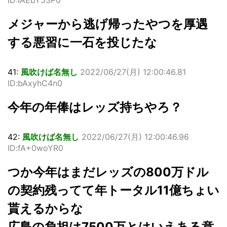
ID:IAEbY53P0
メジャーから逃げ帰ったやつを厚遇
する悪習に一石を投じたな
41:
風吹けば名無し
2022/06/27(月) 12:00:46.81
ID:bAxyhC4n0
今年の年俸はレッズ持ちやろ？
42:
風吹けば名無し
2022/06/27(月) 12:00:46.96
ID:fA+0woYR0
つか今年はまだレッズの800万ドル
の契約残ってて年トータル11億ちょい
貰えるからな
広島の負担は7500万とはいえある意