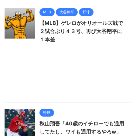
MLB
大谷翔平
野球
【MLB】ゲレロがオリオールズ戦で
２試合ぶり４３号、再び大谷翔平に
１本差
野球
秋山翔吾「40歳のイチローでも通用
してたし、ワイも通用するやろw」