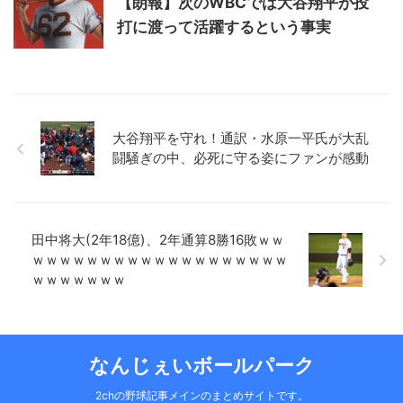
【朗報】次のWBCでは大谷翔平が投
打に渡って活躍するという事実
大谷翔平を守れ！通訳・水原一平氏が大乱
闘騒ぎの中、必死に守る姿にファンが感動
田中将大(2年18億)、2年通算8勝16敗ｗｗ
ｗｗｗｗｗｗｗｗｗｗｗｗｗｗｗｗｗｗｗ
ｗｗｗｗｗｗｗ
なんじぇいボールパーク
2chの野球記事メインのまとめサイトです。