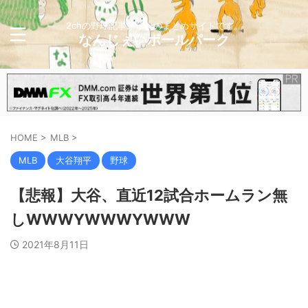
2chの野球記事メインのまとめサイトです。
なんじぇいボールパーク
HOME
>
MLB
>
MLB
大谷翔平
野球
【悲報】大谷、直近12試合ホームラン無
しWWWYWWWYWWW
2021年8月11日