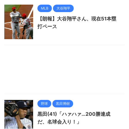
MLB
大谷翔平
【朗報】大谷翔平さん、現在51本塁
打ペース
野球
黒田博樹
黒田(41)「ハァハァ…200勝達成
だ、名球会入り！」