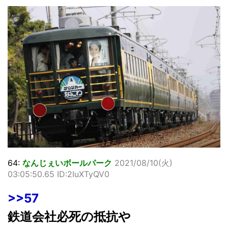
64:
なんじぇいボールパーク
2021/08/10(火)
03:05:50.65 ID:2IuXTyQV0
>>57
鉄道会社必死の抵抗や