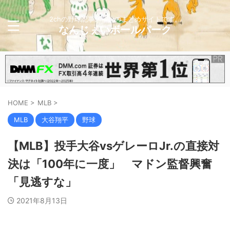
2chの野球記事メインのまとめサイトです。
なんじぇいボールパーク
HOME
>
MLB
>
MLB
大谷翔平
野球
【MLB】投手大谷vsゲレーロJr.の直接対
決は「100年に一度」 マドン監督興奮
「見逃すな」
2021年8月13日