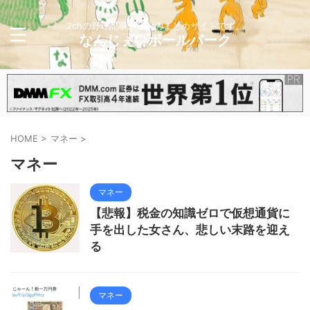
2chの野球記事メインのまとめサイトです。
なんじぇいボールパーク
HOME
>
マネー
>
マネー
マネー
【悲報】税金の知識ゼロで仮想通貨に
手を出した女さん、悲しい末路を迎え
る
マネー