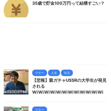
35歳で貯金100万円って結構すごい？
マネー
人生
生活
【悲報】親ガチャUSSRの大学生が発見
される
WiWiWiWiWiWiWiWiWiWiWiWi
マネー