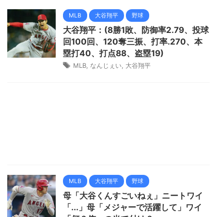
MLB
大谷翔平
野球
大谷翔平：(8勝1敗、防御率2.79、投球
回100回、120奪三振、打率.270、本
塁打40、打点88、盗塁19)
MLB
,
なんじぇい
,
大谷翔平
MLB
大谷翔平
野球
母「大谷くんすごいねぇ」ニートワイ
「...」母「メジャーで活躍して」ワイ