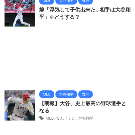
MLB
大谷翔平
野球
嫁「浮気して子供出来た…相手は大谷翔
平」←どうする？
MLB
大谷翔平
野球
【朗報】大谷、史上最高の野球選手と
なる
MLB
,
なんじぇい
,
大谷翔平