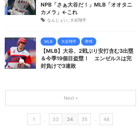
NPB「さぁ大谷だ！」MLB「オオタニ
カメラ」←これ
なんじぇい
,
大谷翔平
MLB
大谷翔平
野球
【MLB】大谷、2戦ぶり安打含む3出塁
＆今季19個目盗塁！ エンゼルスは完
封負けで3連敗
Next »
1
…
33
34
35
…
48