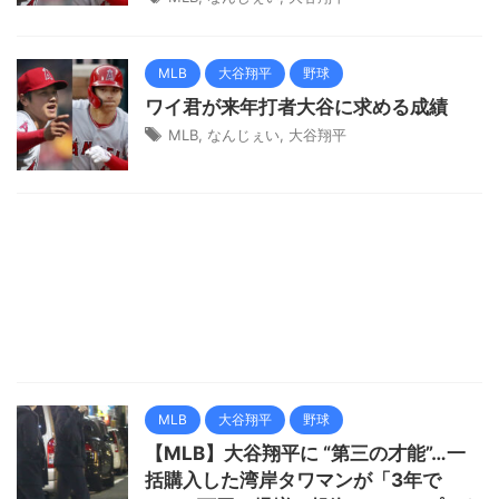
MLB
大谷翔平
野球
ワイ君が来年打者大谷に求める成績
MLB
,
なんじぇい
,
大谷翔平
MLB
大谷翔平
野球
【MLB】大谷翔平に “第三の才能”…一
括購入した湾岸タワマンが「3年で