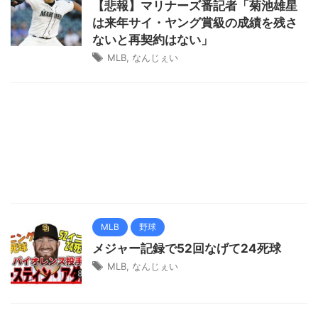
【悲報】マリナーズ番記者「菊池雄星
は来年サイ・ヤング賞級の成績を残さ
ないと再契約はない」
MLB
,
なんじぇい
MLB
野球
メジャー記録で52回なげて24死球
MLB
,
なんじぇい