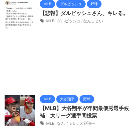
MLB
ダルビッシュ
野球
【悲報】ダルビッシュさん、キレる。
MLB
,
ダルビッシュ
,
なんじぇい
MLB
大谷翔平
野球
【MLB】大谷翔平が年間最優秀選手候
補 大リーグ選手間投票
MLB
,
なんじぇい
,
大谷翔平