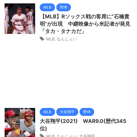
MLB
野球
【MLB】Rソックス戦の客席に“石橋貴
明”が出現 中継映像から米記者が発見
「タカ・タナカだ」
MLB
,
なんじぇい
MLB
大谷翔平
野球
大谷翔平(2021) WAR9.0(歴代345
位)
MLB
,
なんじぇい
,
大谷翔平