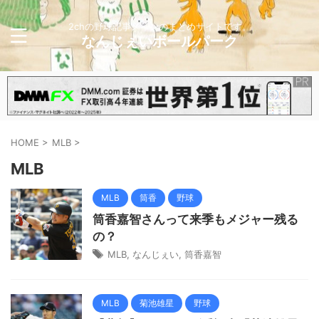
2chの野球記事メインのまとめサイトです。
なんじぇいボールパーク
HOME
>
MLB
>
MLB
MLB
筒香
野球
筒香嘉智さんって来季もメジャー残る
の？
MLB
,
なんじぇい
,
筒香嘉智
MLB
菊池雄星
野球