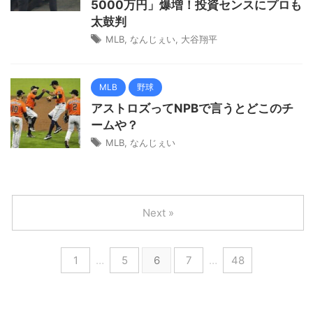
5000万円」爆増！投資センスにプロも
太鼓判
MLB
,
なんじぇい
,
大谷翔平
MLB
野球
アストロズってNPBで言うとどこのチ
ームや？
MLB
,
なんじぇい
Next »
1
…
5
6
7
…
48