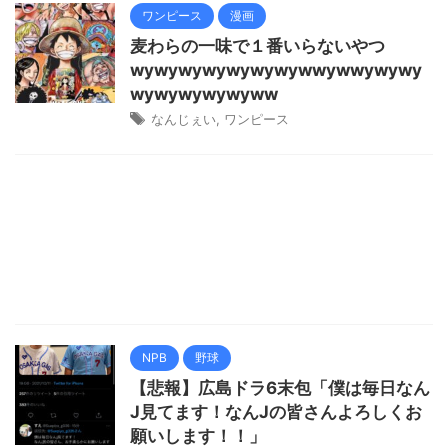
ワンピース
漫画
麦わらの一味で１番いらないやつ
wywywywywywywywwywwywywy
wywywywywyww
なんじぇい
,
ワンピース
NPB
野球
【悲報】広島ドラ6末包「僕は毎日なん
J見てます！なんJの皆さんよろしくお
願いします！！」