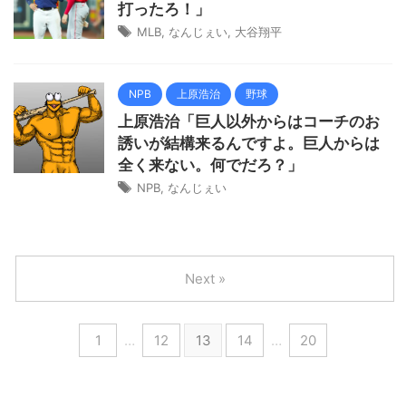
打ったろ！」
MLB
,
なんじぇい
,
大谷翔平
NPB
上原浩治
野球
上原浩治「巨人以外からはコーチのお
誘いが結構来るんですよ。巨人からは
全く来ない。何でだろ？」
NPB
,
なんじぇい
Next »
1
…
12
13
14
…
20