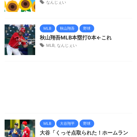
なんじぇい
MLB
秋山翔吾
野球
秋山翔吾MLB本塁打0本←これ
MLB
,
なんじぇい
MLB
大谷翔平
野球
大谷「くっそ点取られた！ホームラン