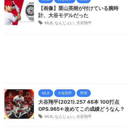
【画像】栗山英樹が付けている腕時
計、大谷モデルだった
MLB
,
なんじぇい
,
大谷翔平
MLB
大谷翔平
野球
大谷翔平(2021).257 46本 100打点
OPS.965←改めてこの成績どうなん？
MLB
,
なんじぇい
,
大谷翔平