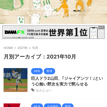
2chの野球記事メインのまとめサイトです。
なんじぇいボールパーク
HOME
>
2021年
>
10月
月別アーカイブ：2021年10月
NPB
野球
巨人ドラ2山田、｢ジャイアンツ！｣とい
う心無い野次を実力で黙らせる
なんじぇい
MLB
大谷翔平
野球