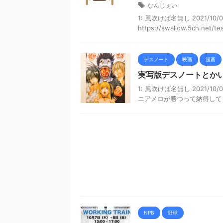
なんじぇい
1: 風吹けば名無し 2021/10/0
https://swallow.5ch.net/tes
デスノート
映画
漫画
実写版デスノートとか
1: 風吹けば名無し 2021/10/
ニアメロが勝つって納得してる奴
NPB
野球