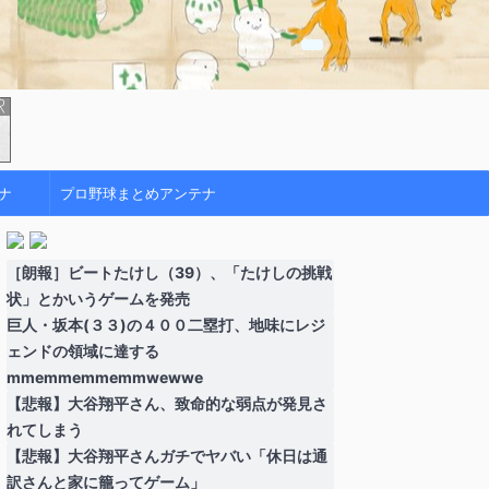
ナ
プロ野球まとめアンテナ
［朗報］ビートたけし（39）、「たけしの挑戦
状」とかいうゲームを発売
巨人・坂本(３３)の４００二塁打、地味にレジ
ェンドの領域に達する
mmemmemmemmwewwe
【悲報】大谷翔平さん、致命的な弱点が発見さ
れてしまう
【悲報】大谷翔平さんガチでヤバい「休日は通
訳さんと家に籠ってゲーム」