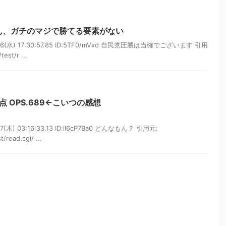
ん、ガチのマジで勝てる要素がない
06(水) 17:30:57.85 ID:5TF0/mVxd 自民党圧勝は当確でございます 引用
est/r ...
打点 OPS.689←こいつの感想
(木) 03:16:33.13 ID:ll6cP7Ba0 どんなもん？ 引用元:
/read.cgi/ ...