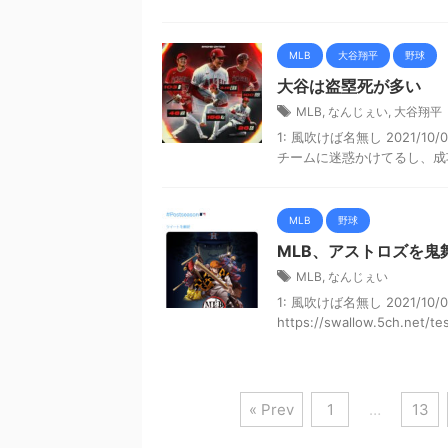
MLB
大谷翔平
野球
大谷は盗塁死が多い
MLB
,
なんじぇい
,
大谷翔平
1: 風吹けば名無し 2021/10/
チームに迷惑かけてるし、成功
MLB
野球
MLB、アストロズを
MLB
,
なんじぇい
1: 風吹けば名無し 2021/10/0
https://swallow.5ch.net/test
« Prev
1
…
13