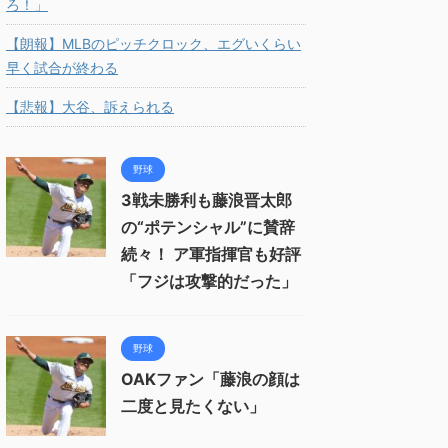
ろ！」
【朗報】MLBのピッチクロック、エグいくらい
早く試合が終わる
【悲報】大谷、訴えられる
野球
3戦未勝利も藤浪晋太郎
の“ポテンシャル”に賛辞
続々！ ア軍指揮官も好評
「フジは攻撃的だった」
野球
OAKファン「藤浪の顔は
二度と見たくない」