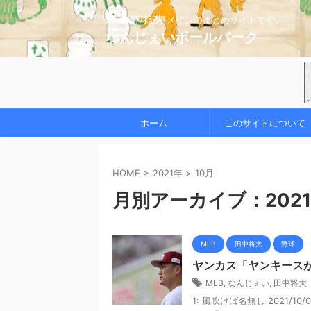
2chの野球記事メインのまとめサイトです。
なんじぇいボールパーク
ホーム
このサイトについて
HOME
>
2021年
>
10月
月別アーカイブ：2021
MLB
田中将大
野球
ヤンカス「ヤンキース
MLB
,
なんじぇい
,
田中将大
1: 風吹けば名無し 2021/10/