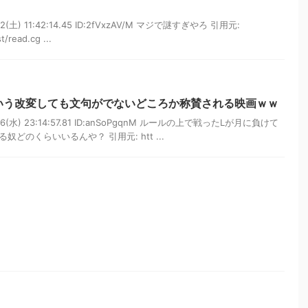
2(土) 11:42:14.45 ID:2fVxzAV/M マジで謎すぎやろ 引用元:
t/read.cg ...
いう改変しても文句がでないどころか称賛される映画ｗｗ
06(水) 23:14:57.81 ID:anSoPgqnM ルールの上で戦ったLが月に負けて
どのくらいいるんや？ 引用元: htt ...