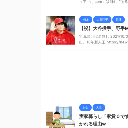
ィア『nj.com』は6日、“あ
MLB
大谷翔平
野球
【祝】大谷投手、野手M
1: 風吹けば名無し 2021/10/
出、18年新人王 https://news.y
お金
人生
実家暮らし「家賃０で
かれる理由w