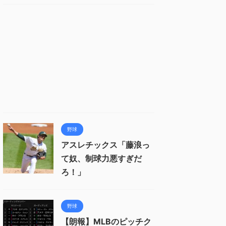
野球
アスレチックス「藤浪っ
て奴、制球力悪すぎだ
ろ！」
野球
【朗報】MLBのピッチク