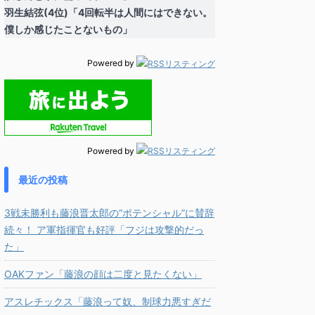
羽生結弦(4位)「4回転半は人間にはできない。
僕しか感じたことないもの」
Powered by
Powered by
最近の投稿
3戦未勝利も藤浪晋太郎の“ポテンシャル”に賛辞
続々！ ア軍指揮官も好評「フジは攻撃的だっ
た」
OAKファン「藤浪の顔は二度と見たくない」
アスレチックス「藤浪って奴、制球力悪すぎだ