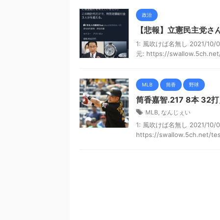
政治
【悲報】立憲民主党さ
1: 風吹けば名無し 2021/10/
元: https://swallow.5ch.net/t
MLB
筒香
野球
筒香嘉智.217 8本 32
MLB
,
なんじぇい
1: 風吹けば名無し 2021/10/07
https://swallow.5ch.net/test