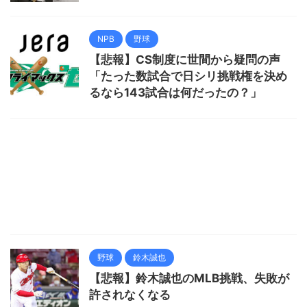
NPB
野球
【悲報】CS制度に世間から疑問の声
「たった数試合で日シリ挑戦権を決め
るなら143試合は何だったの？」
野球
鈴木誠也
【悲報】鈴木誠也のMLB挑戦、失敗が
許されなくなる