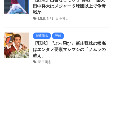
田中将大はメジャー５球団以上で争奪
戦か
MLB
,
NPB
,
田中将大
新庄剛志
野球
【野球】〝ぶっ飛び〟新庄野球の根底
はエンタメ要素マシマシの「ノムラの
教え」
新庄剛志