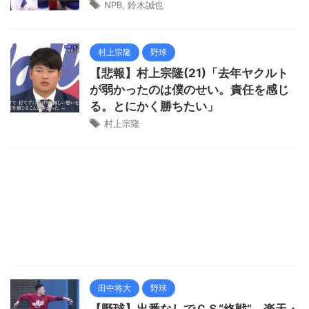
NPB
,
鈴木誠也
村上宗隆
野球
【悲報】村上宗隆(21)「去年ヤクルト
が弱かったのは僕のせい。責任を感じ
る。とにかく勝ちたい」
村上宗隆
田中将大
野球
【野球】出番なしでＣＳ“終戦” 楽天・