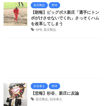
新庄剛志
野球
【朗報】ビッグボス新庄「選手にトン
ボがけさせないでくれ」さっそくハム
を改革してしまう
NPB
,
新庄剛志
杉谷拳士
野球
【悲報】杉谷、新庄に反論
新庄剛志
,
杉谷拳士