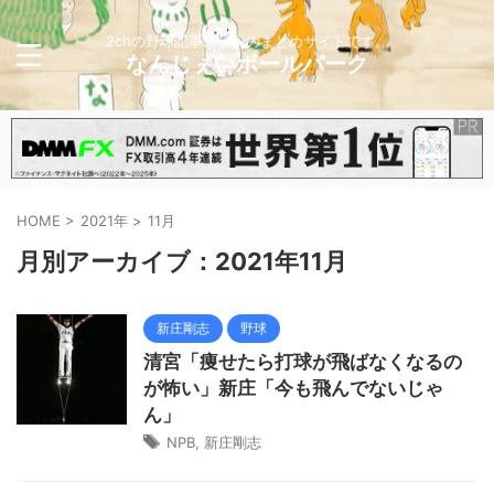
2chの野球記事メインのまとめサイトです。
なんじぇいボールパーク
HOME
>
2021年
>
11月
月別アーカイブ：2021年11月
新庄剛志
野球
清宮「痩せたら打球が飛ばなくなるの
が怖い」新庄「今も飛んでないじゃ
ん」
NPB
,
新庄剛志