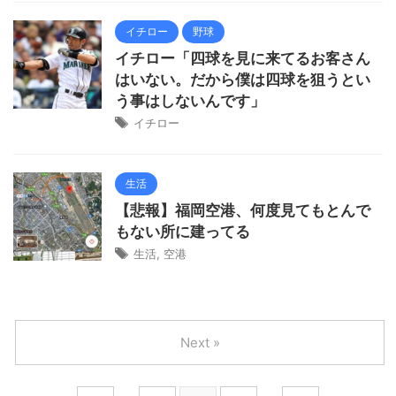
イチロー
野球
イチロー「四球を見に来てるお客さん
はいない。だから僕は四球を狙うとい
う事はしないんです」
イチロー
生活
【悲報】福岡空港、何度見てもとんで
もない所に建ってる
生活
,
空港
Next »