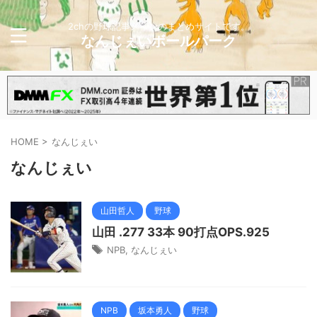
2chの野球記事メインのまとめサイトです。
なんじぇいボールパーク
HOME
>
なんじぇい
なんじぇい
山田哲人
野球
山田 .277 33本 90打点OPS.925
NPB
,
なんじぇい
NPB
坂本勇人
野球