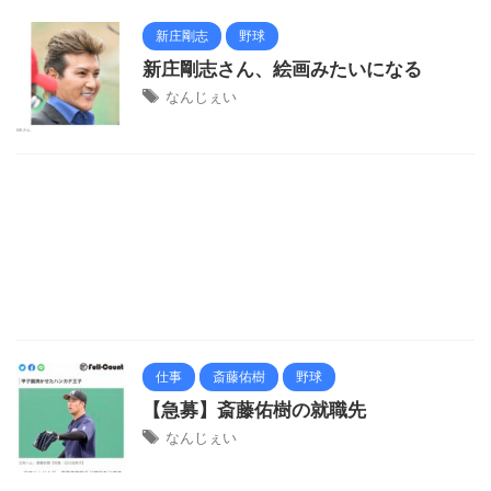
新庄剛志
野球
新庄剛志さん、絵画みたいになる
なんじぇい
仕事
斎藤佑樹
野球
【急募】斎藤佑樹の就職先
なんじぇい