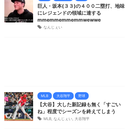
巨人・坂本(３３)の４００二塁打、地味
にレジェンドの領域に達する
mmemmemmemmwewwe
なんじぇい
MLB
大谷翔平
野球
【大谷】大した新記録も無く「すごい
ね」程度でシーズンを終えてしまう
MLB
,
なんじぇい
,
大谷翔平