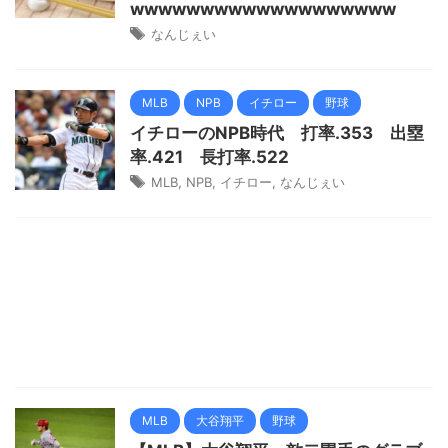
wwwwwwwwwwwwwwwwwww
なんじぇい
MLB
NPB
イチロー
野球
イチローのNPB時代 打率.353 出塁
率.421 長打率.522
MLB
,
NPB
,
イチロー
,
なんじぇい
MLB
大谷翔平
野球