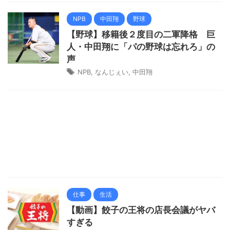
NPB
中田翔
野球
【野球】移籍後２度目の二軍降格 巨
人・中田翔に「パの野球は忘れろ」の
声
NPB
,
なんじぇい
,
中田翔
仕事
生活
【動画】餃子の王将の店長会議がヤバ
すぎる