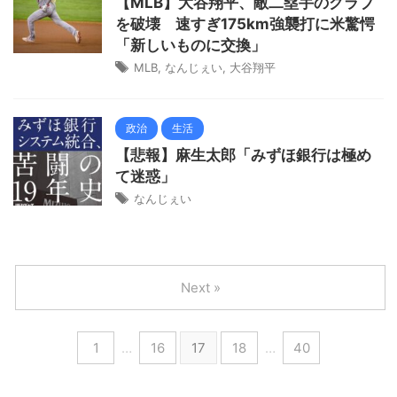
【MLB】大谷翔平、敵二塁手のグラブ
を破壊 速すぎ175km強襲打に米驚愕
「新しいものに交換」
MLB
,
なんじぇい
,
大谷翔平
政治
生活
【悲報】麻生太郎「みずほ銀行は極め
て迷惑」
なんじぇい
Next »
1
…
16
17
18
…
40